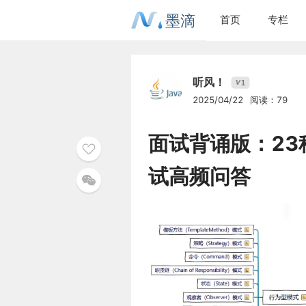
墨滴
首页
专栏
听风！
1
V
2025/04/22
阅读：79
面试背诵版：23种
试高频问答