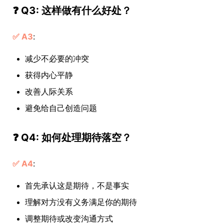
❓ Q3: 这样做有什么好处？
✅ A3
:
减少不必要的冲突
获得内心平静
改善人际关系
避免给自己创造问题
❓ Q4: 如何处理期待落空？
✅ A4
:
首先承认这是期待，不是事实
理解对方没有义务满足你的期待
调整期待或改变沟通方式