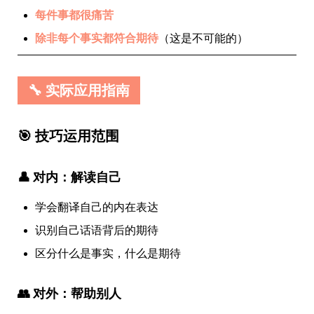
每件事都很痛苦
除非每个事实都符合期待
（这是不可能的）
🔧 实际应用指南
🎯 技巧运用范围
👤 对内：解读自己
学会翻译自己的内在表达
识别自己话语背后的期待
区分什么是事实，什么是期待
👥 对外：帮助别人