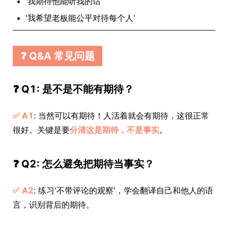
'我期待他能听我的话'
'我希望老板能公平对待每个人'
❓ Q&A 常见问题
❓ Q1: 是不是不能有期待？
✅ A1
: 当然可以有期待！人活着就会有期待，这很正常
很好。关键是要
分清这是期待，不是事实
。
❓ Q2: 怎么避免把期待当事实？
✅ A2
: 练习'不带评论的观察'，学会翻译自己和他人的语
言，识别背后的期待。