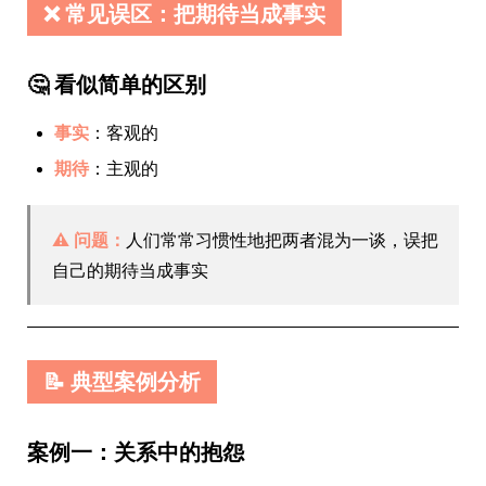
❌ 常见误区：把期待当成事实
🤔 看似简单的区别
事实
：客观的
期待
：主观的
⚠️ 问题：
人们常常习惯性地把两者混为一谈，误把
自己的期待当成事实
📝 典型案例分析
案例一：关系中的抱怨