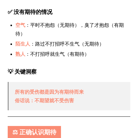
✅ 没有期待的情况
空气
：平时不抱怨（无期待），臭了才抱怨（有期
待）
陌生人
：路过不打招呼不生气（无期待）
熟人
：不打招呼就生气（有期待）
💡 关键洞察
所有的受伤都是因为有期待而来
俗话说：不期望就不受伤害
⚖️ 正确认识期待