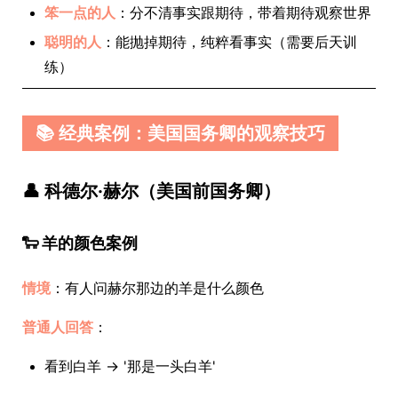
笨一点的人
：分不清事实跟期待，带着期待观察世界
聪明的人
：能抛掉期待，纯粹看事实（需要后天训
练）
📚 经典案例：美国国务卿的观察技巧
👤 科德尔·赫尔（美国前国务卿）
🐑 羊的颜色案例
情境
：有人问赫尔那边的羊是什么颜色
普通人回答
：
看到白羊 → '那是一头白羊'