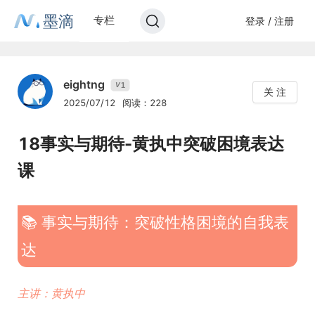
墨滴
专栏
登录 / 注册
eightng
1
V
关 注
2025/07/12
阅读：228
18事实与期待-黄执中突破困境表达
课
📚 事实与期待：突破性格困境的自我表
达
主讲：黄执中