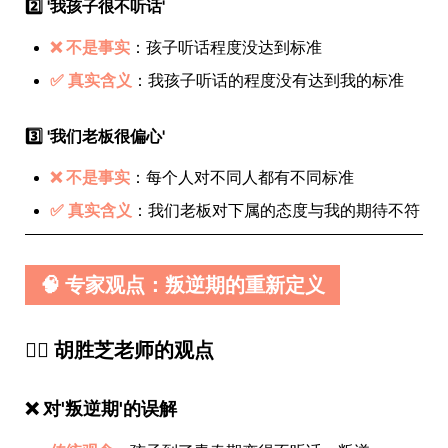
2️⃣ '我孩子很不听话'
❌ 不是事实
：孩子听话程度没达到标准
✅ 真实含义
：我孩子听话的程度没有达到我的标准
3️⃣ '我们老板很偏心'
❌ 不是事实
：每个人对不同人都有不同标准
✅ 真实含义
：我们老板对下属的态度与我的期待不符
🧠 专家观点：叛逆期的重新定义
👨‍⚕️ 胡胜芝老师的观点
❌ 对'叛逆期'的误解