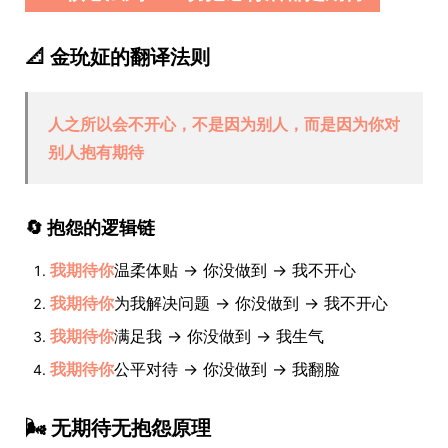
📐 金玧姃的翻译法则
人之所以会不开心，不是因为别人，而是因为你对
别人抱有期待
🔄 抱怨的逻辑链
我期待你
温柔体贴 → 你没做到 → 我不开心
我期待你
为我解决问题 → 你没做到 → 我不开心
我期待你
满足我 → 你没做到 → 我生气
我期待你
公平对待 → 你没做到 → 我翻脸
🌬️ 无期待无抱怨原理