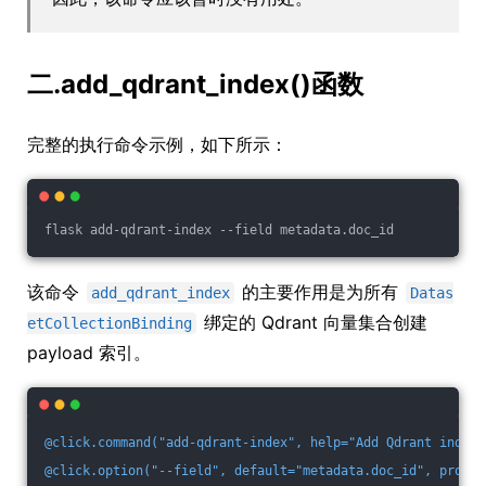
二.add_qdrant_index()函数
完整的执行命令示例，如下所示：
flask add-qdrant-index --field metadata.doc_id
该命令
的主要作用是为所有
add_qdrant_index
Datas
绑定的 Qdrant 向量集合创建
etCollectionBinding
payload 索引。
@click.command("add-qdrant-index", help="Add Qdrant index.
@click.option("--field", default="metadata.doc_id", prompt