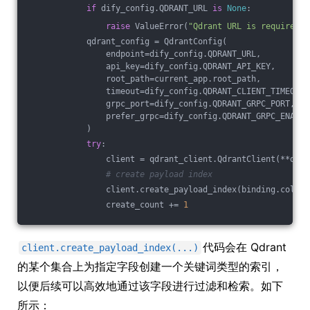
if
 dify_config.QDRANT_URL 
is
None
:
raise
 ValueError(
"Qdrant URL is required."
            qdrant_config = QdrantConfig(
                endpoint=dify_config.QDRANT_URL,
                api_key=dify_config.QDRANT_API_KEY,
                root_path=current_app.root_path,
                timeout=dify_config.QDRANT_CLIENT_TIMEOUT,
                grpc_port=dify_config.QDRANT_GRPC_PORT,
                prefer_grpc=dify_config.QDRANT_GRPC_ENABLE
            )
try
:
                client = qdrant_client.QdrantClient(**qdra
# create payload index
                client.create_payload_index(binding.collec
                create_count += 
1
代码会在 Qdrant
client.create_payload_index(...)
的某个集合上为指定字段创建一个关键词类型的索引，
以便后续可以高效地通过该字段进行过滤和检索。如下
所示：