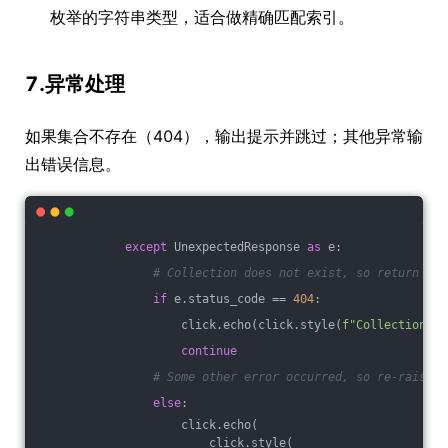
枚举的字符串类型，适合做精确匹配索引。
7.异常处理
如果集合不存在（404），输出提示并跳过；其他异常输
出错误信息。
except
 UnexpectedResponse 
as
 e:
# Collection does not exist, so return
if
 e.status_code == 
404
:
                    click.echo(click.style(
f"Collection no
continue
# Some other error occurred, so re-raise t
else
:
                    click.echo(
                        click.style(