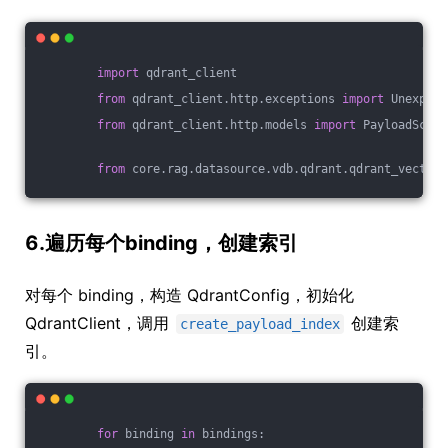
import
 qdrant_client
from
 qdrant_client.http.exceptions 
import
 Unexpect
from
 qdrant_client.http.models 
import
 PayloadSchem
from
 core.rag.datasource.vdb.qdrant.qdrant_vector 
6.遍历每个binding，创建索引
对每个 binding，构造 QdrantConfig，初始化
QdrantClient，调用
创建索
create_payload_index
引。
for
 binding 
in
 bindings: