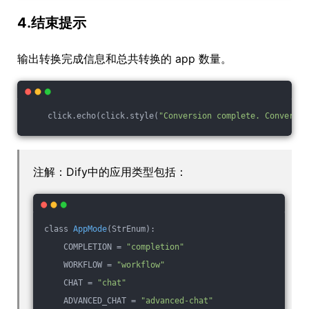
4.结束提示
输出转换完成信息和总共转换的 app 数量。
    click.echo(click.style(
"Conversion complete. Converted
注解：Dify中的应用类型包括：
class 
AppMode
(StrEnum)
:
    COMPLETION 
= 
"completion"
    WORKFLOW = 
"workflow"
    CHAT = 
"chat"
    ADVANCED_CHAT = 
"advanced-chat"