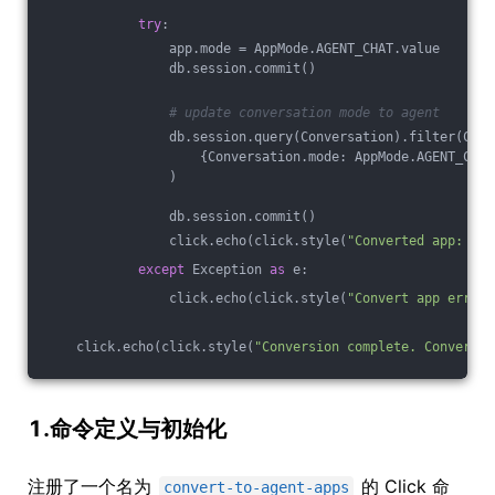
try
:
                app.mode = AppMode.AGENT_CHAT.value
                db.session.commit()
# update conversation mode to agent
                db.session.query(Conversation).filter(Conv
                    {Conversation.mode: AppMode.AGENT_CHAT
                )
                db.session.commit()
                click.echo(click.style(
"Converted app: {}"
except
 Exception 
as
 e:
                click.echo(click.style(
"Convert app error:
    click.echo(click.style(
"Conversion complete. Converted
1.命令定义与初始化
注册了一个名为
的 Click 命
convert-to-agent-apps