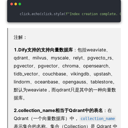
    click.echo(click.style(
f"Index creation complete. Crea
注解：
1.Dify支持的支持向量数据库
：包括weaviate、
qdrant、milvus、myscale、relyt、pgvecto_rs、
pgvector、pgvector、chroma、opensearch、
tidb_vector、couchbase、vikingdb、upstash、
lindorm、oceanbase、opengauss、tablestore。
默认为weaviate，而qdrant只是其中的一种向量数
据库。
2.collection_name相当于Qdrant中的表名
：在
Qdrant（一个向量数据库）中，
collection_name
表示集合的名称。集合（Collection）是 Qdrant 中