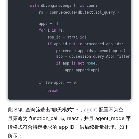
with
 db.engine.begin() 
as
 conn:
            rs = conn.execute(db.text(sql_query))
            apps = []
for
 i 
in
 rs:
                app_id = str(i.id)
if
 app_id 
not
in
 proceeded_app_ids:
                    proceeded_app_ids.append(app_id)
                    app = db.session.query(App).filter(App
if
 app 
is
not
None
:
                        apps.append(app)
if
 len(apps) == 
0
:
break
此 SQL 查询筛选出"聊天模式"下，agent 配置不为空，
且策略为 function_call 或 react，并且 agent_mode 字
段格式符合特定要求的 app ID，供后续批量处理。如下
所示：