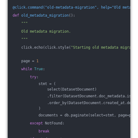
@click.command("old-metadata-migration", help="Old metadat
def
old_metadata_migration
()
:
"""
    Old metadata migration.
    """
    click.echo(click.style(
"Starting old metadata migratio
    page = 
1
while
True
:
try
:
            stmt = (
                select(DatasetDocument)
                .filter(DatasetDocument.doc_metadata.is_no
                .order_by(DatasetDocument.created_at.desc(
            )
            documents = db.paginate(select=stmt, page=page
except
 NotFound:
break