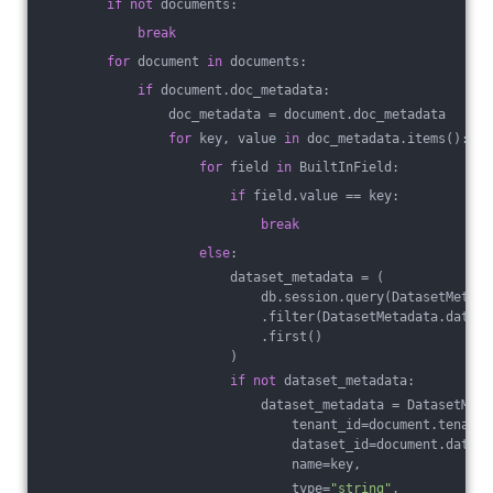
if
not
 documents:
break
for
 document 
in
 documents:
if
 document.doc_metadata:
                doc_metadata = document.doc_metadata
for
 key, value 
in
 doc_metadata.items():
for
 field 
in
 BuiltInField:
if
 field.value == key:
break
else
:
                        dataset_metadata = (
                            db.session.query(DatasetMetada
                            .filter(DatasetMetadata.datase
                            .first()
                        )
if
not
 dataset_metadata:
                            dataset_metadata = DatasetMeta
                                tenant_id=document.tenant_
                                dataset_id=document.datase
                                name=key,
                                type=
"string"
,