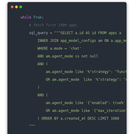
while
True
:
# fetch first 1000 apps
        sql_query = 
"""SELECT a.id AS id FROM apps a
            INNER JOIN app_model_configs am ON a.app_model
            WHERE a.mode = 'chat'
            AND am.agent_mode is not null
            AND (
                am.agent_mode like '%"strategy": "function
                OR am.agent_mode  like '%"strategy": "reac
            )
            AND (
                am.agent_mode like '{"enabled": true%'
                OR am.agent_mode like '{"max_iteration": %
            ) ORDER BY a.created_at DESC LIMIT 1000
        """