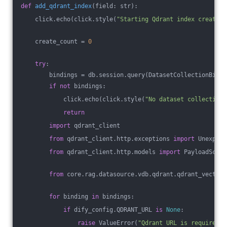
def
add_qdrant_index
(field: str)
:
    click.echo(click.style(
"Starting Qdrant index creation
    create_count = 
0
try
:
        bindings = db.session.query(DatasetCollectionBindi
if
not
 bindings:
            click.echo(click.style(
"No dataset collection 
return
import
 qdrant_client
from
 qdrant_client.http.exceptions 
import
 Unexpect
from
 qdrant_client.http.models 
import
 PayloadSchem
from
 core.rag.datasource.vdb.qdrant.qdrant_vector 
for
 binding 
in
 bindings:
if
 dify_config.QDRANT_URL 
is
None
:
raise
 ValueError(
"Qdrant URL is required."