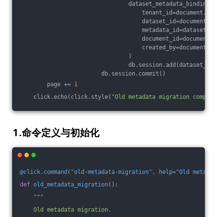
                                dataset_metadata_binding =
                                    tenant_id=document.ten
                                    dataset_id=document.da
                                    metadata_id=dataset_me
                                    document_id=document.i
                                    created_by=document.cr
                                )
                                db.session.add(dataset_met
                        db.session.commit()
        page += 
1
    click.echo(click.style(
"Old metadata migration complet
1.命令定义与初始化
@click.command("old-metadata-migration", help="Old metadat
def
old_metadata_migration
()
:
"""
    Old metadata migration.