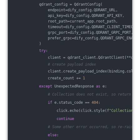
            qdrant_config = QdrantConfig(
                endpoint=dify_config.QDRANT_URL,
                api_key=dify_config.QDRANT_API_KEY,
                root_path=current_app.root_path,
                timeout=dify_config.QDRANT_CLIENT_TIMEOUT,
                grpc_port=dify_config.QDRANT_GRPC_PORT,
                prefer_grpc=dify_config.QDRANT_GRPC_ENABLE
            )
try
:
                client = qdrant_client.QdrantClient(**qdra
# create payload index
                client.create_payload_index(binding.collec
                create_count += 
1
except
 UnexpectedResponse 
as
 e:
# Collection does not exist, so return
if
 e.status_code == 
404
:
                    click.echo(click.style(
f"Collection no
continue
# Some other error occurred, so re-raise t
else
: