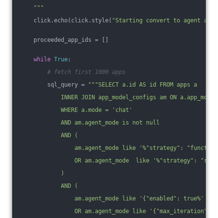
    """
    click.echo(click.style(
"Starting convert to agent apps
    proceeded_app_ids = []
while
True
:
# fetch first 1000 apps
        sql_query = 
"""SELECT a.id AS id FROM apps a
            INNER JOIN app_model_configs am ON a.app_model
            WHERE a.mode = 'chat'
            AND am.agent_mode is not null
            AND (
                am.agent_mode like '%"strategy": "function
                OR am.agent_mode  like '%"strategy": "reac
            )
            AND (
                am.agent_mode like '{"enabled": true%'
                OR am.agent_mode like '{"max_iteration": %