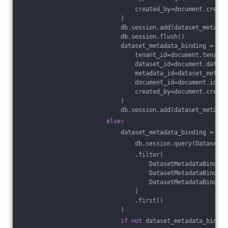
                                created_by=document.create
                            )
                            db.session.add(dataset_metadat
                            db.session.flush()
                            dataset_metadata_binding = Dat
                                tenant_id=document.tenant_
                                dataset_id=document.datase
                                metadata_id=dataset_metada
                                document_id=document.id,
                                created_by=document.create
                            )
                            db.session.add(dataset_metadat
else
:
                            dataset_metadata_binding = (
                                db.session.query(DatasetMe
                                .filter(
                                    DatasetMetadataBinding
                                    DatasetMetadataBinding
                                    DatasetMetadataBinding
                                )
                                .first()
                            )
if
not
 dataset_metadata_bindin