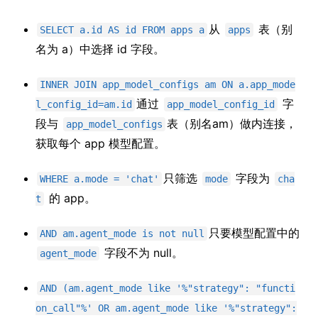
从
表（别
SELECT a.id AS id FROM apps a
apps
名为 a）中选择 id 字段。
INNER JOIN app_model_configs am ON a.app_mode
通过
字
l_config_id=am.id
app_model_config_id
段与
表（别名am）做内连接，
app_model_configs
获取每个 app 模型配置。
只筛选
字段为
WHERE a.mode = 'chat'
mode
cha
的 app。
t
只要模型配置中的
AND am.agent_mode is not null
字段不为 null。
agent_mode
AND (am.agent_mode like '%"strategy": "functi
on_call"%' OR am.agent_mode like '%"strategy":