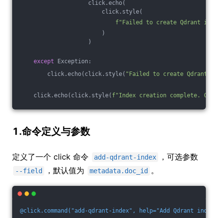
                    click.echo(
                        click.style(
f"Failed to create Qdrant inde
                        )
                    )
except
 Exception:
        click.echo(click.style(
"Failed to create Qdrant cl
    click.echo(click.style(
f"Index creation complete. Crea
1.命令定义与参数
定义了一个 click 命令
，可选参数
add-qdrant-index
，默认值为
。
--field
metadata.doc_id
@click.command("add-qdrant-index", help="Add Qdrant index.