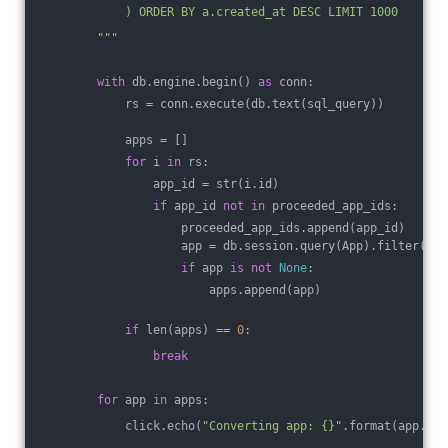
            ) ORDER BY a.created_at DESC LIMIT 1000
        """
with
 db.engine.begin() 
as
 conn:
            rs = conn.execute(db.text(sql_query))
            apps = []
for
 i 
in
 rs:
                app_id = str(i.id)
if
 app_id 
not
in
 proceeded_app_ids:
                    proceeded_app_ids.append(app_id)
                    app = db.session.query(App).filter(App
if
 app 
is
not
None
:
                        apps.append(app)
if
 len(apps) == 
0
:
break
for
 app 
in
 apps:
            click.echo(
"Converting app: {}"
.format(app.id)