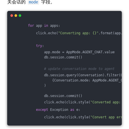
关会话的
字段。
mode
for
 app 
in
 apps:
            click.echo(
"Converting app: {}"
.format(app.id)
try
:
                app.mode = AppMode.AGENT_CHAT.value
                db.session.commit()
# update conversation mode to agent
                db.session.query(Conversation).filter(Conv
                    {Conversation.mode: AppMode.AGENT_CHAT
                )
                db.session.commit()
                click.echo(click.style(
"Converted app: {}"
except
 Exception 
as
 e:
                click.echo(click.style(
"Convert app error: