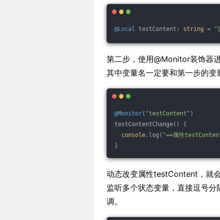
@Local
 testContent: 
string
 = 
"
第二步，使用@Monitor装饰器
其中变量名一定要和第一步的变
@Monitor
(
"testContent"
)
testContentChange() {
console
.log(
"==属性testCont
}
动态改变属性testContent，
监听多个状态变量，直接逗号分
调。