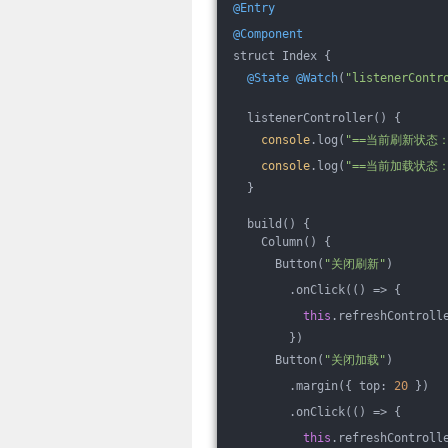
@Entry
@Component
struct Index {
@State
@Watch
(
"listenerContr
  listenerController() {
console
.log(
"==当前刷新状态：
console
.log(
"==当前加载状态：
  }
  build() {
    Column() {
      Button(
"关闭刷新"
)
        .onClick(
()
 =>
 {
this
.refreshControll
        })
      Button(
"关闭加载"
)
        .margin({ top: 
20
 })
        .onClick(
()
 =>
 {
this
.refreshControll