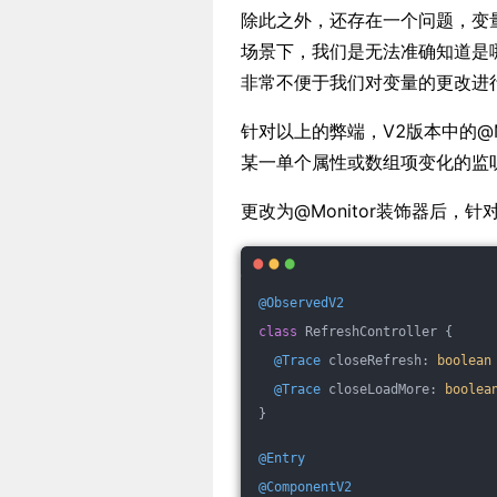
除此之外，还存在一个问题，变
场景下，我们是无法准确知道是哪
非常不便于我们对变量的更改进
针对以上的弊端，V2版本中的@
某一单个属性或数组项变化的监
更改为@Monitor装饰器后，
@ObservedV2
class
 RefreshController {
@Trace
 closeRefresh: 
boolean
@Trace
 closeLoadMore: 
boolea
}
@Entry
@ComponentV2