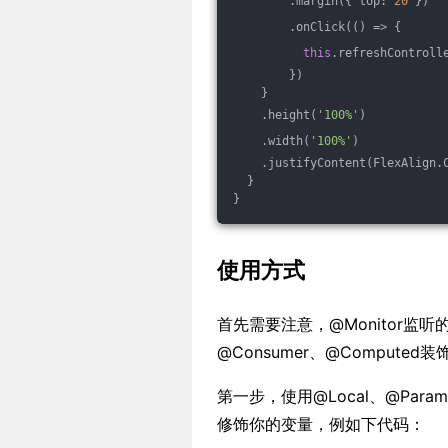
        .margin({ top: 
20
 })
        .onClick(
()
 =>
 {
this
.refreshControll
        })
    }
    .height(
'100%'
)
    .width(
'100%'
)
    .justifyContent(FlexAlign.
  }
}
使用方式
首先需要注意，@Monitor监听的变
@Consumer、@Comput
第一步，使用@Local、@Param
修饰你的变量，例如下代码：