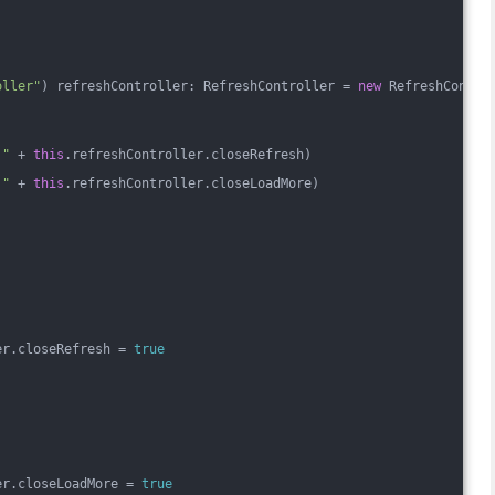
oller"
) refreshController: RefreshController = 
new
 RefreshContro
"
 + 
this
.refreshController.closeRefresh)
"
 + 
this
.refreshController.closeLoadMore)
er.closeRefresh = 
true
er.closeLoadMore = 
true