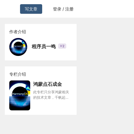
写文章
登录 / 注册
作者介绍
程序员一鸣
2
V
专栏介绍
鸿蒙点石成金
此专栏只分享鸿蒙相关
的技术文章，千帆起
航，共筑鸿蒙