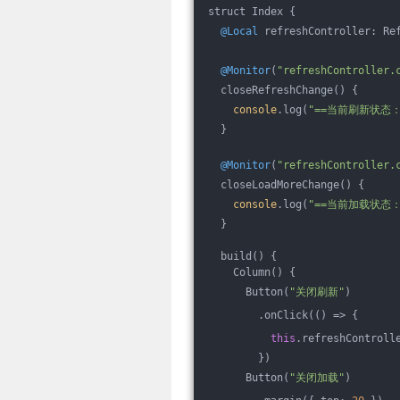
struct Index {
@Local
 refreshController: Re
@Monitor
(
"refreshController.
  closeRefreshChange() {
console
.log(
"==当前刷新状态：
  }
@Monitor
(
"refreshController.
  closeLoadMoreChange() {
console
.log(
"==当前加载状态：
  }
  build() {
    Column() {
      Button(
"关闭刷新"
)
        .onClick(
()
 =>
 {
this
.refreshControll
        })
      Button(
"关闭加载"
)