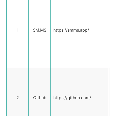
ht
已
-
1
SM.MS
https://smms.app/
输
限
-
1
张
5
-
库
-
2
Github
https://github.com/
度
限
-