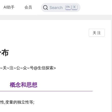
AI助手
会员
K
Search
关 注
分布
请~关~注~公~众~号@生信探索>
概念和思想
性,变量的独立性等;