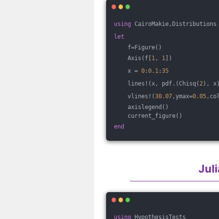
using
 CairoMakie,Distributions
let
    f=Figure()
    Axis(f[
1
, 
1
])
    x = 
0
:
0.1
:
35
    lines!(x, pdf.(Chisq(
2
), x
    vlines!(
30.07
,ymax=
0.05
,co
    axislegend()
    current_figure()
end
Ju
using
 HypothesisTests