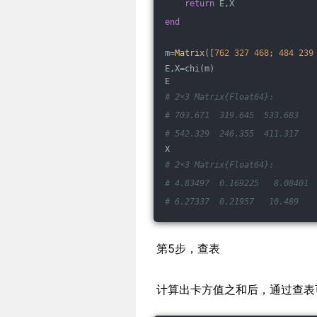
return
 E,X
end
m=
Matrix
([
762
327
468
; 
484
239
E,X=chi(m)
E
# 2×3 Matrix{Float64}:
# 703.671  319.645  533.683
# 542.329  246.355  411.317
X
# 2×3 Matrix{Float64}:
# 4.83497  0.169225   8.08401
# 6.27337  0.21957   10.489
第5步，查表
计算出卡方值之和后，通过查表