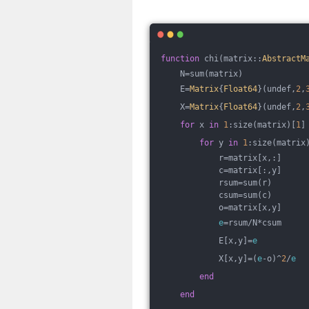
function
 chi(matrix::
AbstractM
    N=sum(matrix)
    E=
Matrix
{
Float64
}(undef,
2
,
    X=
Matrix
{
Float64
}(undef,
2
,
for
 x 
in
1
:size(matrix)[
1
]
for
 y 
in
1
:size(matrix
            r=matrix[x,:]
            c=matrix[:,y]
            rsum=sum(r)
            csum=sum(c)
            o=matrix[x,y]
e
=rsum/N*csum
            E[x,y]=
e
            X[x,y]=(
e
-o)^
2
/
e
end
end