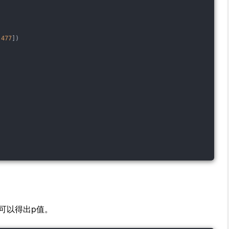
477
])  
可以得出p值。