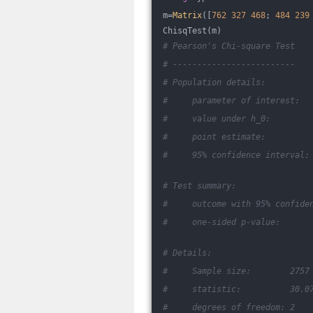
m=
Matrix
([
762
327
468
; 
484
239
ChisqTest(m)
# Pearson's Chi-square Test
# -------------------------
# Population details:
#     parameter of interest:  
#     value under h_0:        
#     point estimate:         
#     95% confidence interval:
# Test summary:
#     outcome with 95% confide
#     one-sided p-value:      
# Details:
#     Sample size:        2757
#     statistic:          30.0
#     degrees of freedom: 2