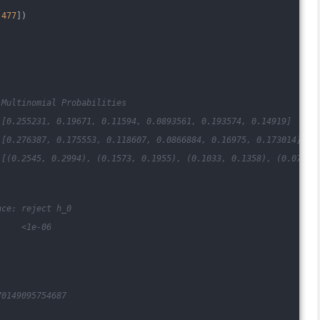
477
])                  
 Multinomial Probabilities
 [0.255231, 0.19671, 0.11594, 0.0893561, 0.193574, 0.14919]
 [0.276387, 0.175553, 0.118607, 0.0866884, 0.16975, 0.173014]
 [(0.2545, 0.2994), (0.1573, 0.1955), (0.1033, 0.1358), (0.07357
nce: reject h_0
     <1e-06
70149095754687