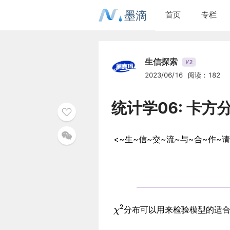
墨滴
首页
专栏
生信探索
2
V
2023/06/16
阅读：182
统计学06: 卡方
<~生~信~交~流~与~合~作~
分布可以用来检验模型的适合