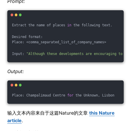
Prompt:
Extract the name of places 
in
 the following text. 
Desired format:
Place: <comma_separated_list_of_company_names>
Input: 
"Although these developments are encouraging to res
Output:
Place: Champalimaud Centre 
for
 the Unknown, Lisbon
输入文本内容来自于这篇Nature的文章
this Nature
article
.