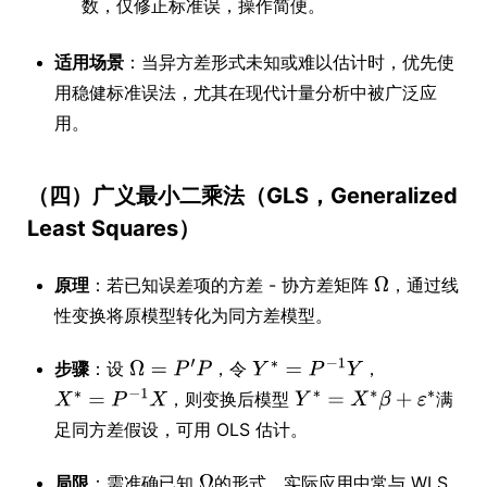
数，仅修正标准误，操作简便。
适用场景
：当异方差形式未知或难以估计时，优先使
用稳健标准误法，尤其在现代计量分析中被广泛应
用。
（四）广义最小二乘法（GLS，Generalized
Least Squares）
原理
：若已知误差项的方差 - 协方差矩阵
，通过线
性变换将原模型转化为同方差模型。
步骤
：设
，令
，
，则变换后模型
满
足同方差假设，可用 OLS 估计。
局限
：需准确已知
的形式，实际应用中常与 WLS