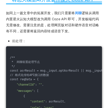
如同上一篇文章中的拓展开发，我们只需要将
闲聊
逻辑从调用
内置星火认知大模型改为调用 Coze API 即可，开发板端代码
无需修改。需要注意的是，处理网页版对话和硬件语音对话略
有不同，还需要将返回内容转成语音下发。
前处理：
/**
 *  闲聊前置处理节点
 */
const asrResult = msg._input.optAsrResult || msg._input.or
// 格式化传给API接口的数据
const reqData = {
"channelId"
: 
""
,
"messages"
: [
        {
"content"
: asrResult,
"role"
: 
"user"