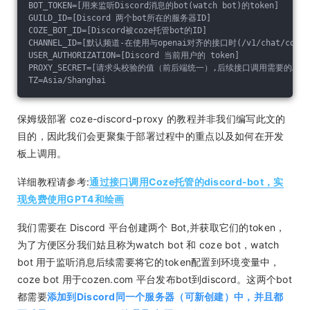
BOT_TOKEN=[用来监听Discord消息的bot(watch bot)的token]
GUILD_ID=[Discord 两个bot所在的服务器ID]
COZE_BOT_ID=[Discord被coze托管bot的ID]
CHANNEL_ID=[默认频道-在使用与openai对齐的接口时(/v1/chat/com
USER_AUTHORIZATION=[Discord 当前用户的 token]
PROXY_SECRET=[请求头校验的值（前后端统一）,后续接口调用需要的Author
TZ=Asia/Shanghai
保姆级部署 coze-discord-proxy 的教程并非我们编写此文的
目的，因此我们会更聚集于部署过程中的重点以及如何在开发
板上调用。
详细教程请参考:
通过接口调用Coze托管的discord-bot，实
现免费使用GPT4和绘画
我们需要在 Discord 平台创建两个 Bot,并获取它们的token，
为了方便区分我们姑且称为watch bot 和 coze bot，watch
bot 用于监听消息后续需要将它的token配置到环境变量中，
coze bot 用于cozen.com 平台发布bot到discord。这两个bot
都需要
添加到Discord同一个服务器（可新创建）中，并且都