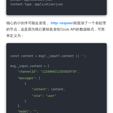
Content-Type：application/json
细心的小伙伴可能会发现，
http-request
前面加了一个前处理
的节点，这是因为我们要组装发给Coze API的数据格式，可简
单定义为：
const content = msg?._input?.content || 
''
;
msg._input.content = {
"channelId"
: 
"1210469212355829770"
,
"messages"
: [
        {
"content"
: content,
"role"
: 
"user"
        }
    ],
"model"
: 
""
,