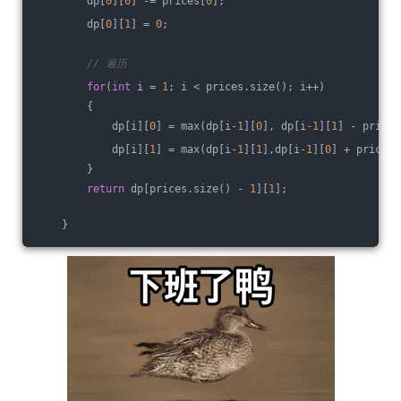
        dp[
0
][
0
] -= prices[
0
];
        dp[
0
][
1
] = 
0
;
// 遍历
for
(
int
 i = 
1
; i < prices.size(); i++)
        {
            dp[i][
0
] = max(dp[i
-1
][
0
], dp[i
-1
][
1
] - prices
            dp[i][
1
] = max(dp[i
-1
][
1
],dp[i
-1
][
0
] + prices[
        } 
return
 dp[prices.size() - 
1
][
1
];
    }