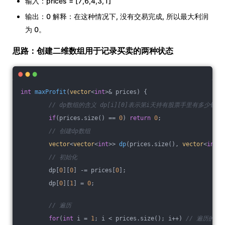
输入：prices = [7,6,4,3,1]
输出：0 解释：在这种情况下, 没有交易完成, 所以最大利润
为 0。
思路：创建二维数组用于记录买卖的两种状态
int
maxProfit
(
vector
<
int
>& prices)
{
// dp数组的含义 dp[i][0]表示第i天持有股票手里有多少钱，
if
(prices.size() == 
0
) 
return
0
;
// 创建dp数组
vector
<
vector
<
int
>> 
dp
(prices.size(), 
vector
<
int
>(
// 初始化
        dp[
0
][
0
] -= prices[
0
];
        dp[
0
][
1
] = 
0
;
// 遍历
for
(
int
 i = 
1
; i < prices.size(); i++) 
// 遍历的起