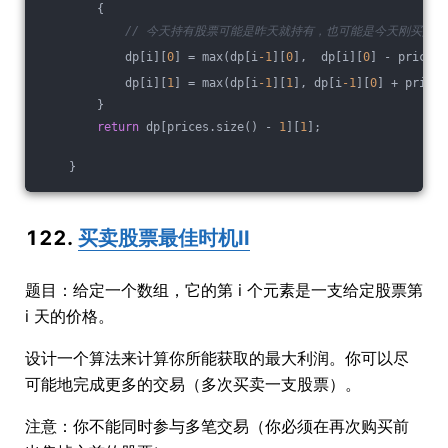
        {
// 今天持有股票可能是昨天就持有，也可能是今天刚买入
            dp[i][
0
] = max(dp[i
-1
][
0
],  dp[i][
0
] - prices[
            dp[i][
1
] = max(dp[i
-1
][
1
], dp[i
-1
][
0
] + prices
        }
return
 dp[prices.size() - 
1
][
1
];
    }
122.
买卖股票最佳时机II
题目：给定一个数组，它的第 i 个元素是一支给定股票第
i 天的价格。
设计一个算法来计算你所能获取的最大利润。你可以尽
可能地完成更多的交易（多次买卖一支股票）。
注意：你不能同时参与多笔交易（你必须在再次购买前