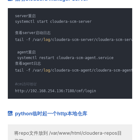
 server重启
 systemctl start cloudera-scm-server
 查看server启动日志
 tail -f /var/
log
/cloudera-scm-server/cloudera-scm-server.
  agent重启
  systemctl restart cloudera-scm-agent.service
 查看agent日志
 tail -f /var/
log
/cloudera-scm-agent/cloudera-scm-agent.lo
#cm访问地址
 http://192.168.254.136:7180/cmf/login
python临时起一个http本地仓库
将repo文件放到 /var/www/html/cloudera-repos目