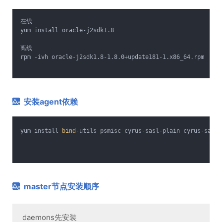
在线
yum install oracle-j2sdk1.8
离线
rpm -ivh oracle-j2sdk1.8-1.8.0+update181-1.x86_64.rpm
安装agent依赖
yum install 
bind
-utils psmisc cyrus-sasl-plain cyrus-sasl-
master节点安装顺序
daemons先安装