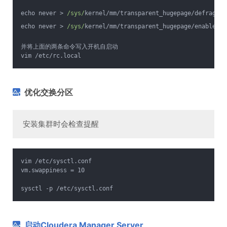
echo never > 
/sys/
kernel/mm/transparent_hugepage/defrag
echo never > 
/sys/
kernel/mm/transparent_hugepage/enabled
并将上面的两条命令写入开机自启动
vim /etc/rc.local 
优化交换分区
安装集群时会检查提醒
vim /etc/sysctl.conf
vm.swappiness = 10
sysctl -p /etc/sysctl.conf 
启动Cloudera Manager Server