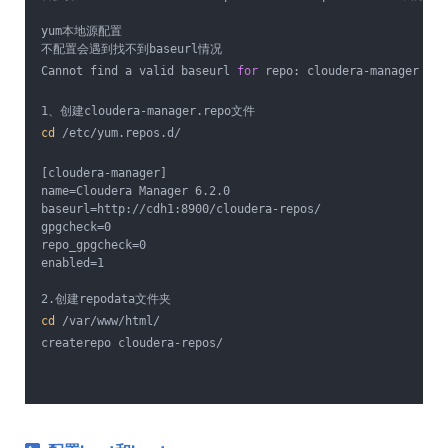
yum本地源配置
不配置会遇到找不到baseurl情况
Cannot find a valid baseurl 
for
 repo: cloudera-manager
1、创建cloudera-manager.repo文件
cd
 /etc/yum.repos.d/
[cloudera-manager]
name=Cloudera Manager 6.2.0
baseurl=http://cdh1:8900/cloudera-repos/
gpgcheck=0
repo_gpgcheck=0
enabled=1
2.创建repodata文件夹
cd
 /var/www/html/
createrepo cloudera-repos/