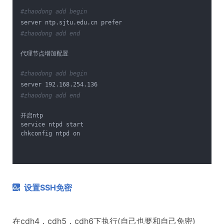
#zhaodong add begin
server ntp.sjtu.edu.cn prefer
#zhaodong add end
代理节点增加配置
#zhaodong add begin
server 192.168.254.136
#zhaodong add end
开启ntp
service ntpd start
chkconfig ntpd on
设置SSH免密
在cdh4，cdh5，cdh6下执行(自己也要和自己免密)