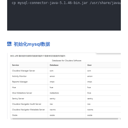
cp mysql-connector-java-5.1.46-bin.jar /usr/share/java/mys
初始化mysql数据