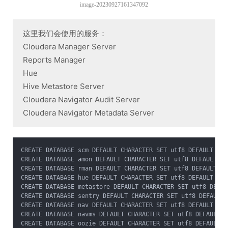
image-20230927161347092
这里我们会使用的服务：
Cloudera Manager Server
Reports Manager
Hue
Hive Metastore Server
Cloudera Navigator Audit Server
Cloudera Navigator Metadata Server
CREATE DATABASE scm DEFAULT CHARACTER SET utf8 DEFAULT COL
CREATE DATABASE amon DEFAULT CHARACTER SET utf8 DEFAULT CO
CREATE DATABASE rman DEFAULT CHARACTER SET utf8 DEFAULT CO
CREATE DATABASE hue DEFAULT CHARACTER SET utf8 DEFAULT COL
CREATE DATABASE metastore DEFAULT CHARACTER SET utf8 DEFAU
CREATE DATABASE sentry DEFAULT CHARACTER SET utf8 DEFAULT 
CREATE DATABASE nav DEFAULT CHARACTER SET utf8 DEFAULT COL
CREATE DATABASE navms DEFAULT CHARACTER SET utf8 DEFAULT C
CREATE DATABASE oozie DEFAULT CHARACTER SET utf8 DEFAULT C