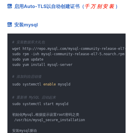
启用Auto-TLS以自动创建证书（
千万别安装
）
安装mysql
# 安装数据库大礼包
wget http://repo.mysql.com/mysql-community-release-el7-5.n
sudo rpm -ivh mysql-community-release-el7-5.noarch.rpm
sudo yum update
sudo yum install mysql-server
# 添加到自启动项
sudo systemctl 
enable
 mysqld
# 重新将 MySQL 启动起来
sudo systemctl start mysqld
初始化Mysql,根据提示设置root密码之类
 /usr/bin/mysql_secure_installation
安装mysql驱动