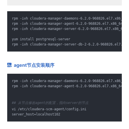
rpm -ivh cloudera-manager-daemons-6.2.0-968826.el7.x86_64.
rpm -ivh cloudera-manager-agent-6.2.0-968826.el7.x86_64.rp
rpm -ivh cloudera-manager-server-6.2.0-968826.el7.x86_64.r
yum install postgresql-server
rpm -ivh cloudera-manager-server-db-2-6.2.0-968826.el7.x86
agent节点安装顺序
rpm -ivh cloudera-manager-daemons-6.2.0-968826.el7.x86_64.
rpm -ivh cloudera-manager-agent-6.2.0-968826.el7.x86_64.rp
## 从节点修改agent的配置，指向server的节点
vi /etc/cloudera-scm-agent/config.ini
server_host=localhost102