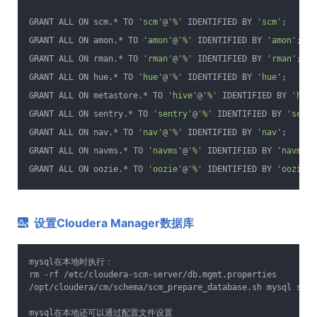
GRANT ALL ON scm.* TO 
'scm'
@
'%'
 IDENTIFIED BY 
'scm'
;
GRANT ALL ON amon.* TO 
'amon'
@
'%'
 IDENTIFIED BY 
'amon'
;
GRANT ALL ON rman.* TO 
'rman'
@
'%'
 IDENTIFIED BY 
'rman'
;
GRANT ALL ON hue.* TO 
'hue'
@
'%'
 IDENTIFIED BY 
'hue'
;
GRANT ALL ON metastore.* TO 
'hive'
@
'%'
 IDENTIFIED BY 
'hive
GRANT ALL ON sentry.* TO 
'sentry'
@
'%'
 IDENTIFIED BY 
'sentr
GRANT ALL ON nav.* TO 
'nav'
@
'%'
 IDENTIFIED BY 
'nav'
;
GRANT ALL ON navms.* TO 
'navms'
@
'%'
 IDENTIFIED BY 
'navms'
;
GRANT ALL ON oozie.* TO 
'oozie'
@
'%'
 IDENTIFIED BY 
'oozie'
;
设置Cloudera Manager数据库
mysql在本地时执行：
rm -rf /etc/cloudera-scm-server/db.mgmt.properties
/opt/cloudera/cm/schema/scm_prepare_database.sh mysql scm 
mysql在本地还可以通过配置文件设置