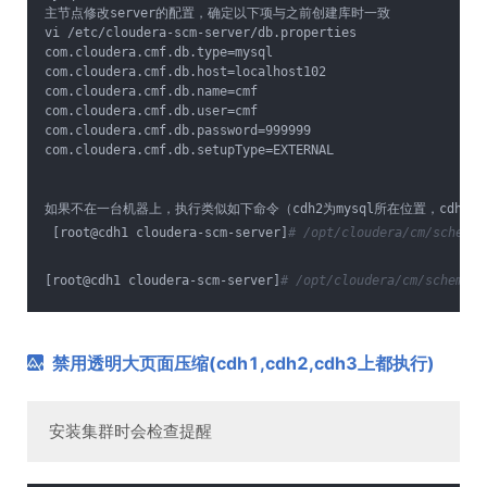
主节点修改server的配置，确定以下项与之前创建库时一致
vi /etc/cloudera-scm-server/db.properties
com.cloudera.cmf.db.type=mysql
com.cloudera.cmf.db.host=localhost102
com.cloudera.cmf.db.name=cmf
com.cloudera.cmf.db.user=cmf
com.cloudera.cmf.db.password=999999
com.cloudera.cmf.db.setupType=EXTERNAL
如果不在一台机器上，执行类似如下命令（cdh2为mysql所在位置，cdh1为clou
 [root@cdh1 cloudera-scm-server]
# /opt/cloudera/cm/schema/
[root@cdh1 cloudera-scm-server]
# /opt/cloudera/cm/schema/s
禁用透明大页面压缩(cdh1,cdh2,cdh3上都执行)
安装集群时会检查提醒