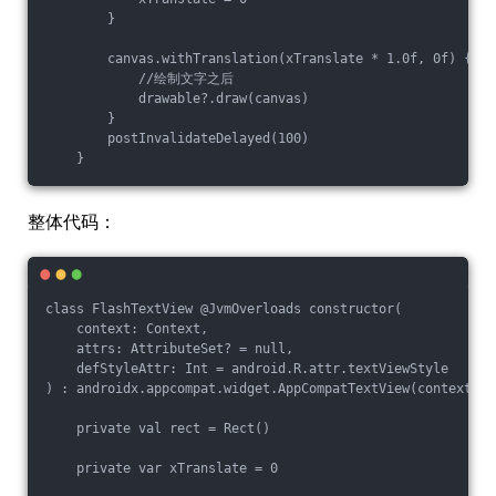
        }

        canvas.withTranslation(xTranslate * 1.0f, 0f) {

            //绘制文字之后

            drawable?.draw(canvas)

        }

        postInvalidateDelayed(100)

整体代码：
class FlashTextView @JvmOverloads constructor(

    context: Context,

    attrs: AttributeSet? = null,

    defStyleAttr: Int = android.R.attr.textViewStyle

) : androidx.appcompat.widget.AppCompatTextView(context, a
    private val rect = Rect()

    private var xTranslate = 0
