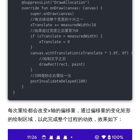
    @SuppressLint("DrawAllocation")

    override fun onDraw(canvas: Canvas) {

        super.onDraw(canvas)

        //每次移动整个宽度的十分之一

        xTranslate += measuredWidth/10

        //如果超过宽度之后重置为0

        if (xTranslate > measuredWidth) {

            xTranslate = 0

        }

        canvas.withTranslation(xTranslate * 1.0f, 0f) {

            //绘制文字之后

            drawRect(rect, paint)

        }

        //100毫秒左右重绘一次

        postInvalidateDelayed(100)

    }

每次重绘都会改变x轴的偏移量，通过偏移量的变化矩形
的绘制区域，以此完成整个过程的动效，效果如下：