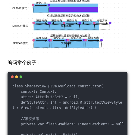
编码举个例子：
class ShaderView @JvmOverloads constructor(

    context: Context,

    attrs: AttributeSet? = null,

    defStyleAttr: Int = android.R.attr.textViewStyle

) : View(context, attrs, defStyleAttr) {

    //渐变效果

    private var flashGradient: LinearGradient? = null
