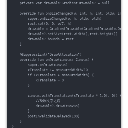
    private var drawable:GradientDrawable? = null

    override fun onSizeChanged(w: Int, h: Int, oldw: Int, 
        super.onSizeChanged(w, h, oldw, oldh)

        rect.set(0, 0, w/7, h)

        drawable = GradientDrawable(GradientDrawable.Orien
        drawable?.setSize(rect.width(),rect.height())

        drawable?.bounds = rect

    }

    @SuppressLint("DrawAllocation")

    override fun onDraw(canvas: Canvas) {

        super.onDraw(canvas)

        xTranslate += measuredWidth/10

        if (xTranslate > measuredWidth) {

            xTranslate = 0

        }

        canvas.withTranslation(xTranslate * 1.0f, 0f) {

            //绘制文字之后

            drawable?.draw(canvas)

        }

        postInvalidateDelayed(100)

    }
