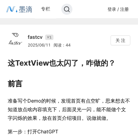
墨滴
专栏
登录 / 注册
fastcv
1
V
关 注
2025/06/11
阅读：44
这TextView也太闪了，咋做的？
前言
准备写个Demo的时候，发现首页有点空旷，思来想去不
知道放点啥内容填充下，后面灵光一闪，能不能做个文
字闪烁的效果，放在首页介绍项目。说做就做。
第一步：打开ChatGPT