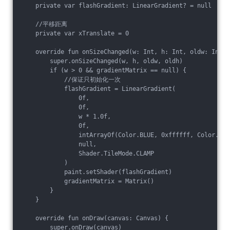
    private var flashGradient: LinearGradient? = null

    //平移距离

    private var xTranslate = 0

    override fun onSizeChanged(w: Int, h: Int, oldw: Int, 
        super.onSizeChanged(w, h, oldw, oldh)

        if (w > 0 && gradientMatrix == null) {

            //保证只初始化一次

            flashGradient = LinearGradient(

                0f,

                0f,

                w * 1.0f,

                0f,

                intArrayOf(Color.BLUE, 0xffffff, Color.BLUE
                null,

                Shader.TileMode.CLAMP

            )

            paint.setShader(flashGradient)

            gradientMatrix = Matrix()

        }

    }

    override fun onDraw(canvas: Canvas) {

        super.onDraw(canvas)
