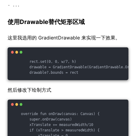
使用Drawable替代矩形区域
这里我选用的 GradientDrawable 来实现一下效果。
        rect.set(0, 0, w/7, h)

        drawable = GradientDrawable(GradientDrawable.Orien
然后修改下绘制方式
    override fun onDraw(canvas: Canvas) {

        super.onDraw(canvas)

        xTranslate += measuredWidth/10

        if (xTranslate > measuredWidth) {

            xTranslate = 0
