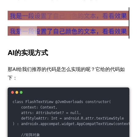
AI的实现方式
那AI给我们推荐的代码是怎么实现的呢？它给的代码如
下：
class FlashTextView @JvmOverloads constructor(

    context: Context,

    attrs: AttributeSet? = null,

    defStyleAttr: Int = android.R.attr.textViewStyle

) : androidx.appcompat.widget.AppCompatTextView(context, a
    //矩阵对象
