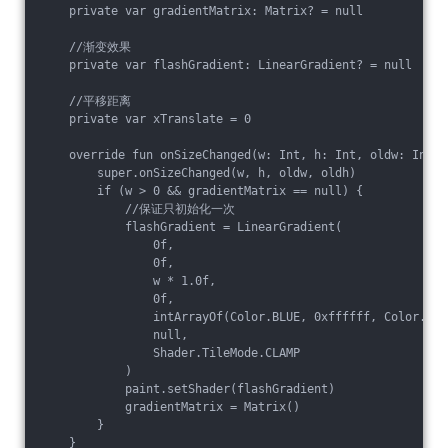
    private var gradientMatrix: Matrix? = null

    //渐变效果

    private var flashGradient: LinearGradient? = null

    //平移距离

    private var xTranslate = 0

    override fun onSizeChanged(w: Int, h: Int, oldw: Int, 
        super.onSizeChanged(w, h, oldw, oldh)

        if (w > 0 && gradientMatrix == null) {

            //保证只初始化一次

            flashGradient = LinearGradient(

                0f,

                0f,

                w * 1.0f,

                0f,

                intArrayOf(Color.BLUE, 0xffffff, Color.BLUE
                null,

                Shader.TileMode.CLAMP

            )

            paint.setShader(flashGradient)

            gradientMatrix = Matrix()

        }

    }
