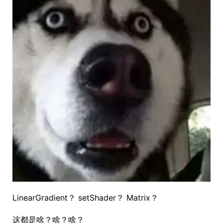
LinearGradient？ setShader？ Matrix？
这都是啥？啥？啥？