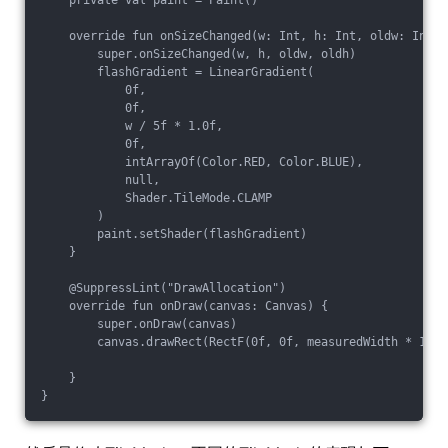
    private val paint = Paint()

    override fun onSizeChanged(w: Int, h: Int, oldw: Int, 
        super.onSizeChanged(w, h, oldw, oldh)

        flashGradient = LinearGradient(

            0f,

            0f,

            w / 5f * 1.0f,

            0f,

            intArrayOf(Color.RED, Color.BLUE),

            null,

            Shader.TileMode.CLAMP

        )

        paint.setShader(flashGradient)

    }

    @SuppressLint("DrawAllocation")

    override fun onDraw(canvas: Canvas) {

        super.onDraw(canvas)

        canvas.drawRect(RectF(0f, 0f, measuredWidth * 1.0f
    }
