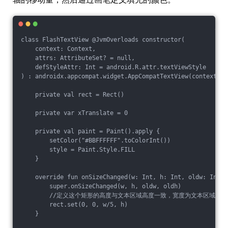
class FlashTextView @JvmOverloads constructor(

    context: Context,

    attrs: AttributeSet? = null,

    defStyleAttr: Int = android.R.attr.textViewStyle

) : androidx.appcompat.widget.AppCompatTextView(context, a
    private val rect = Rect()

    private var xTranslate = 0

    private val paint = Paint().apply {

        setColor("#BBFFFFFF".toColorInt())

        style = Paint.Style.FILL

    }

    override fun onSizeChanged(w: Int, h: Int, oldw: Int, 
        super.onSizeChanged(w, h, oldw, oldh)

        //定义这个矩形的高度与文本区域高度一致，宽度为文本区域的宽
        rect.set(0, 0, w/5, h)

    }
