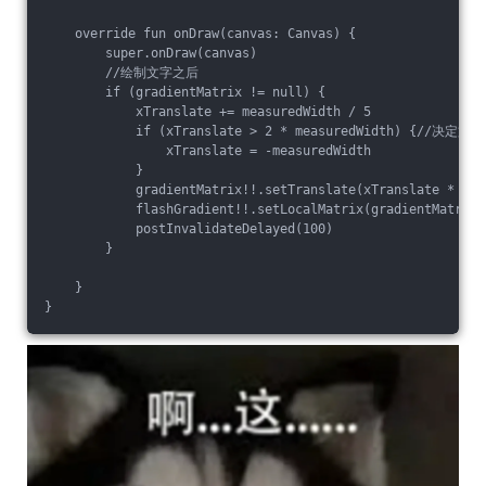
    override fun onDraw(canvas: Canvas) {

        super.onDraw(canvas)

        //绘制文字之后

        if (gradientMatrix != null) {

            xTranslate += measuredWidth / 5

            if (xTranslate > 2 * measuredWidth) {//决
                xTranslate = -measuredWidth

            }

            gradientMatrix!!.setTranslate(xTranslate * 1.0f
            flashGradient!!.setLocalMatrix(gradientMatrix)

            postInvalidateDelayed(100)

        }

    }
