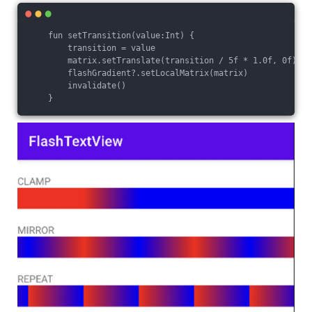
    fun setTransition(value:Int) {

        transition = value

        matrix.setTranslate(transition / 5f * 1.0f, 0f)

        flashGradient?.setLocalMatrix(matrix)

        invalidate()
