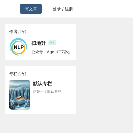
写文章
登录 / 注册
作者介绍
扫地升
4
V
公众号：Agent工程化
专栏介绍
默认专栏
这是一个默认专栏