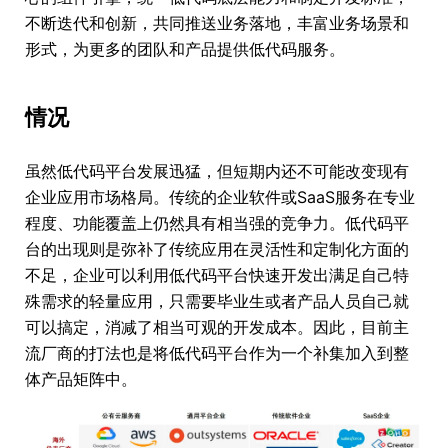
不断迭代和创新，共同推送业务落地，丰富业务场景和
形式，为更多的团队和产品提供低代码服务。
情况
虽然低代码平台发展迅猛，但短期内还不可能改变现有
企业应用市场格局。传统的企业软件或SaaS服务在专业
程度、功能覆盖上仍然具有相当强的竞争力。低代码平
台的出现则是弥补了传统应用在灵活性和定制化方面的
不足，企业可以利用低代码平台快速开发出满足自己特
殊需求的轻量应用，只需要毕业生或者产品人员自己就
可以搞定，消减了相当可观的开发成本。因此，目前主
流厂商的打法也是将低代码平台作为一个补集加入到整
体产品矩阵中。