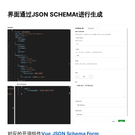
界面通过JSON SCHEMAt进行生成
对应的开源组件
Vue JSON Schema Form