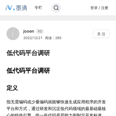
墨滴
专栏
登录 / 注册
josen
1
V
j
关 注
2022/12/21
阅读：285
低代码平台调研
低代码平台调研
定义
指无需编码或少量编码就能够快速生成应用程序的开发
平台和方式，通过研发和沉淀低代码领域的最基础最核
心的组件引擎，统一低代码底层能力和制定开发标准，