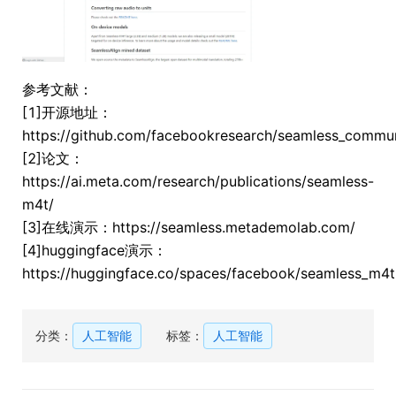
参考文献：
[1]开源地址：
https://github.com/facebookresearch/seamless_commun
[2]论文：
https://ai.meta.com/research/publications/seamless-
m4t/
[3]在线演示：https://seamless.metademolab.com/
[4]huggingface演示：
https://huggingface.co/spaces/facebook/seamless_m4t
分类：
人工智能
标签：
人工智能