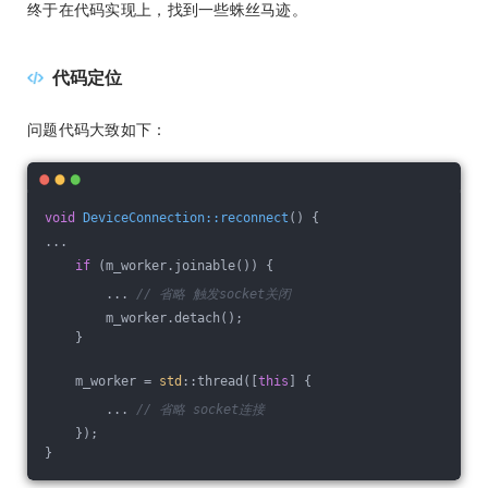
终于在代码实现上，找到一些蛛丝马迹。
代码定位
问题代码大致如下：
void
DeviceConnection::reconnect
()
{
...
if
 (m_worker.joinable()) {
        ... 
// 省略 触发socket关闭
        m_worker.detach(); 
    }
    m_worker = 
std
::thread([
this
] {
        ... 
// 省略 socket连接
    });
}