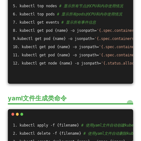
5. kubectl top nodes 
# 显示所有节点的CPU和内存使用情况
6. kubectl top pods 
# 显示所有pods的CPU和内存使用情况
7. kubectl get events 
# 显示所有事件信息
8. kubectl get pod {name} -o jsonpath=
'{.spec.containers[*
9.kubectl get pod {name} -o jsonpath=
'{.spec.containers[*]
10. kubectl get pod {name} -o jsonpath=
'{.spec.containers[
11. kubectl get pod {name} -o jsonpath=
'{.spec.containers[
12. kubectl get node {name} -o jsonpath=
'{.status.allocata
yaml文件生成类命令
1. kubectl apply -f {filename} 
# 使用yaml文件自动创建kuberne
2. kubectl delete -f {filename} 
# 使用yaml文件自动删除kubern