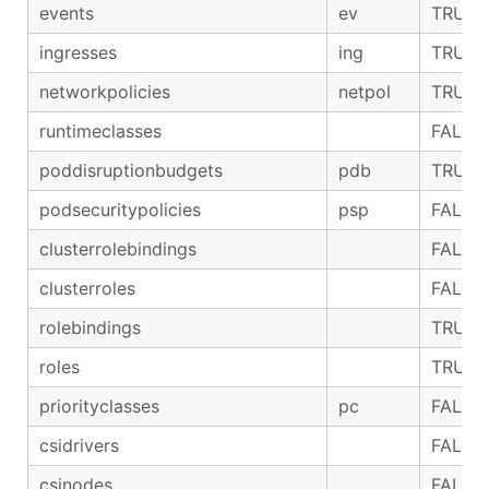
events
ev
TRUE
ingresses
ing
TRUE
networkpolicies
netpol
TRUE
runtimeclasses
FALSE
poddisruptionbudgets
pdb
TRUE
podsecuritypolicies
psp
FALSE
clusterrolebindings
FALSE
clusterroles
FALSE
rolebindings
TRUE
roles
TRUE
priorityclasses
pc
FALSE
csidrivers
FALSE
csinodes
FALSE