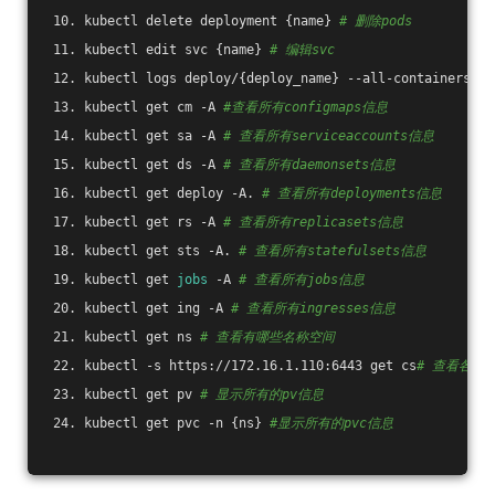
 10. kubectl delete deployment {name} 
# 删除pods
 11. kubectl edit svc {name} 
# 编辑svc
 12. kubectl logs deploy/{deploy_name} --all-containers 
#
 13. kubectl get cm -A 
#查看所有configmaps信息
 14. kubectl get sa -A 
# 查看所有serviceaccounts信息
 15. kubectl get ds -A 
# 查看所有daemonsets信息
 16. kubectl get deploy -A. 
# 查看所有deployments信息
 17. kubectl get rs -A 
# 查看所有replicasets信息
 18. kubectl get sts -A. 
# 查看所有statefulsets信息
 19. kubectl get 
jobs
 -A 
# 查看所有jobs信息
 20. kubectl get ing -A 
# 查看所有ingresses信息
 21. kubectl get ns 
# 查看有哪些名称空间
 22. kubectl -s https://172.16.1.110:6443 get cs
# 查看各组件信
 23. kubectl get pv 
# 显示所有的pv信息
 24. kubectl get pvc -n {ns} 
#显示所有的pvc信息