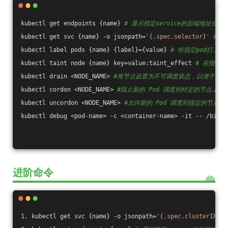
kubectl get endpoints {name} 
# 显示指定service的后端地址信息
kubectl get svc {name} -o jsonpath=
'{.spec.selector}'
# 显
kubectl label pods {name} {label}={value} 
# 给指定pod打上标
kubectl taint node {name} key=value:taint_effect 
# 在指定节
kubectl drain <NODE_NAME> 
#将节点设置为不可调度状态，以便于维
kubectl cordon <NODE_NAME> 
#阻止新的 Pod 调度到特定的节点上
kubectl uncordon <NODE_NAME> 
#允许新的 Pod 调度到指定的节点
kubectl debug <pod-name> -c <container-name> -it -- /bin/b
进阶命令
1. kubectl get svc {name} -o jsonpath=
'{.spec.clusterIP}'