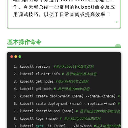
作。今天就总结一些常用的kubectl命令及应
用调试技巧。以便于日常查阅或提高效率！
❞
基本操作命令
 1. kubectl version  
#显示kubectl的版本信息
 2. kubectl cluster-info 
# 显示集群的基本信息
 3. kubectl get nodes 
#显示所有的节点信息
 4. kubectl get pods 
# 显示所有的pods信息
 5. kubectl create deployment {name} --image={image} 
# 创建
 6. kubectl scale deployment {name} --replicas={num} 
# 修
 7. kubectl describe pod {name} 
# 显示指定的pod的详细信息
 8. kubectl logs {name} 
# 显示指定pod的日志信息
 9. kubectl 
exec
 -it {name} -- /bin/bash 
#进入指定pod的bas