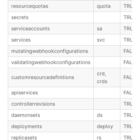
resourcequotas
quota
TRUE
secrets
TRUE
serviceaccounts
sa
TRUE
services
svc
TRUE
mutatingwebhookconfigurations
FALSE
validatingwebhookconfigurations
FALSE
crd,
customresourcedefinitions
FALSE
crds
apiservices
FALSE
controllerrevisions
TRUE
daemonsets
ds
TRUE
deployments
deploy
TRUE
replicasets
rs
TRUE