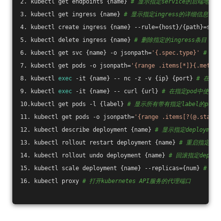
2. kubectl get endpoints {name} 
# 显示指定service的后端地址
3. kubectl get ingress {name} 
# 显示指定ingress的详细信息
4. kubectl create ingress {name} --rule={host}/{path}=svc:
5. kubectl delete ingress {name} 
# 删除指定的ingress条目
6. kubectl get svc {name} -o jsonpath=
'{.spec.type}'
# 显
7. kubectl get pods -o jsonpath=
'{range .items[*]}{.metada
8. kubectl 
exec
 -it {name} -- nc -z -v {ip} {port} 
# 在指定
9. kubectl 
exec
 -it {name} -- curl {url} 
# 在指定pod中使用c
10.kubectl get pods -l {label} 
# 显示所有带有指定label的pod
11. kubectl get pods -o jsonpath=
'{range .items[?(@.status
12. kubectl describe deployment {name} 
# 显示指定deployme
13. kubectl rollout restart deployment {name} 
# 重启指定depl
14. kubectl rollout undo deployment {name} 
# 回滚指定deploy
15. kubectl scale deployment {name} --replicas={num} 
# 修改
16. kubectl proxy 
# 打开kubernetes API服务的代理端口