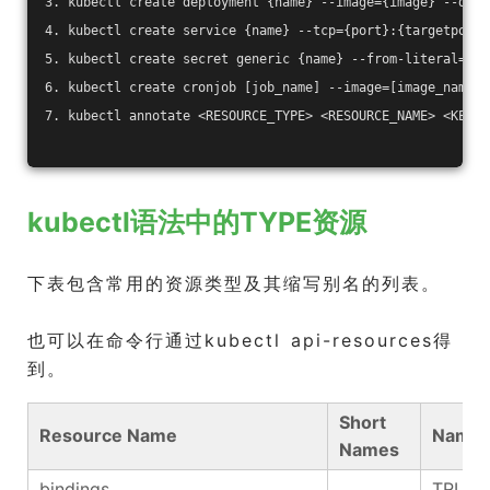
3. kubectl create deployment {name} --image={image} --dry-
4. kubectl create service {name} --tcp={port}:{targetport}
5. kubectl create secret generic {name} --from-literal=key
6. kubectl create cronjob [job_name] --image=[image_name] 
7. kubectl annotate <RESOURCE_TYPE> <RESOURCE_NAME> <KEY>=
kubectl语法中的TYPE资源
下表包含常用的资源类型及其缩写别名的列表。
也可以在命令行通过kubectl api-resources得
到。
Short
Resource Name
Names
Names
bindings
TRUE