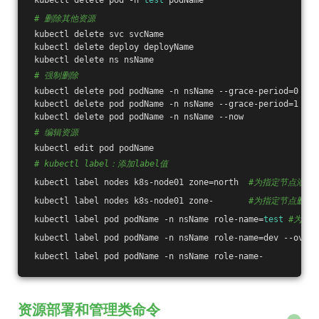
 kubectl delete pod -n 
test
 podName
# 删除其他资源
 kubectl delete svc svcName
 kubectl delete deploy deployName
 kubectl delete ns nsName
# 强制删除
 kubectl delete pod podName -n nsName --grace-period=0 --f
 kubectl delete pod podName -n nsName --grace-period=1
 kubectl delete pod podName -n nsName --now 
# 编辑资源
 kubectl edit pod podName
# kubectl label：添加label值
 kubectl label nodes k8s-node01 zone=north  
#为指定节点添加
 kubectl label nodes k8s-node01 zone-       
#为指定节点删除
 kubectl label pod podName -n nsName role-name=
test
#为指定
 kubectl label pod podName -n nsName role-name=dev --overw
 kubectl label pod podName -n nsName role-name-        
#删
资源部署和管理类命令