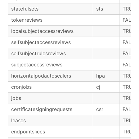
statefulsets
sts
TRUE
tokenreviews
FALSE
localsubjectaccessreviews
TRUE
selfsubjectaccessreviews
FALSE
selfsubjectrulesreviews
FALSE
subjectaccessreviews
FALSE
horizontalpodautoscalers
hpa
TRUE
cronjobs
cj
TRUE
jobs
TRUE
certificatesigningrequests
csr
FALSE
leases
TRUE
endpointslices
TRUE