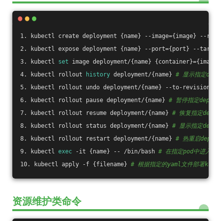
1. kubectl create deployment {name} --image={image} --repl
2. kubectl expose deployment {name} --port={port} --target
3. kubectl 
set
 image deployment/{name} {container}={image}
4. kubectl rollout 
history
 deployment/{name} 
# 显示指定depl
5. kubectl rollout undo deployment/{name} --to-revision=1 
6. kubectl rollout pause deployment/{name} 
# 暂停指定deplo
7. kubectl rollout resume deployment/{name} 
# 恢复指定deplo
8. kubectl rollout status deployment/{name} 
# 显示指定depl
8. kubectl rollout restart deployment/{name} 
# 热重启deploy
9. kubectl 
exec
 -it {name} -- /bin/bash 
# 在指定pod中进入ba
10. kubectl apply -f {filename} 
# 根据指定的yaml文件部署kuber
资源维护类命令