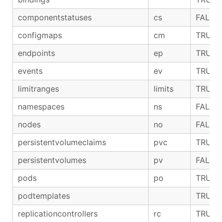
componentstatuses
cs
FALSE
configmaps
cm
TRUE
endpoints
ep
TRUE
events
ev
TRUE
limitranges
limits
TRUE
namespaces
ns
FALSE
nodes
no
FALSE
persistentvolumeclaims
pvc
TRUE
persistentvolumes
pv
FALSE
pods
po
TRUE
podtemplates
TRUE
replicationcontrollers
rc
TRUE