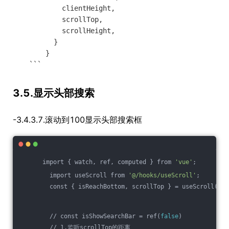
            clientHeight,

            scrollTop,

            scrollHeight,

          }

        }

3.5.显示头部搜索
-3.4.3.7.滚动到100显示头部搜索框
      import { watch, ref, computed } from 
'vue'
;
        import useScroll from 
'@/hooks/useScroll'
;
        const { isReachBottom, scrollTop } = useScroll()
        // const isShowSearchBar = ref(
false
)
        // 1.监听scrollTop的距离