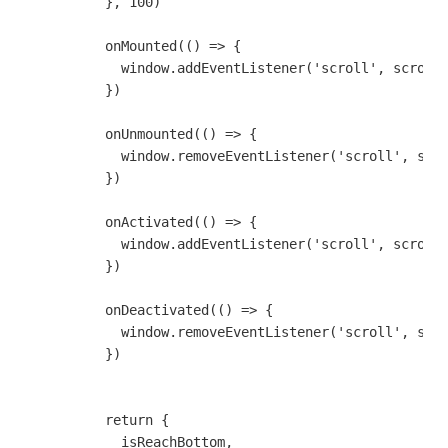
          }, 100)

          onMounted(() => {

            window.addEventListener('scroll', scrollL
          })

          onUnmounted(() => {

            window.removeEventListener('scroll', scro
          }) 

          onActivated(() => {

            window.addEventListener('scroll', scrollL
          })

          onDeactivated(() => {

            window.removeEventListener('scroll', scro
          })

          return {

            isReachBottom,
