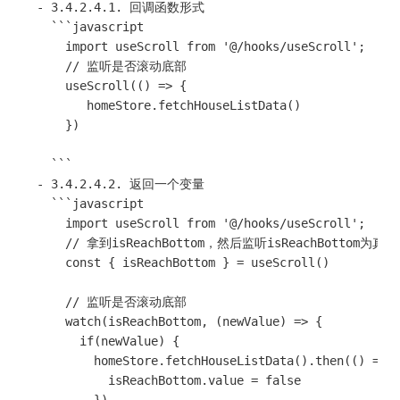
  - 3.4.2.4.1. 回调函数形式

    ```javascript

      import useScroll from '@/hooks/useScroll';

      // 监听是否滚动底部

      useScroll(() => {

         homeStore.fetchHouseListData()

      })

    ```

  - 3.4.2.4.2. 返回一个变量

    ```javascript

      import useScroll from '@/hooks/useScroll';

      // 拿到isReachBottom，然后监听isReachBottom为
      const { isReachBottom } = useScroll()

      // 监听是否滚动底部

      watch(isReachBottom, (newValue) => {

        if(newValue) {

          homeStore.fetchHouseListData().then(() => {
            isReachBottom.value = false
