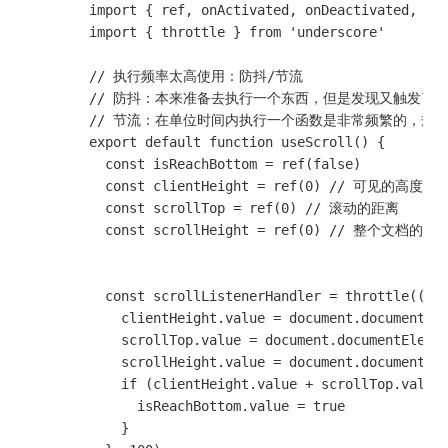
        import { ref, onActivated, onDeactivated, onM
        import { throttle } from 'underscore'

        // 执行频率太高使用：防抖/节流

        // 防抖：本来准备去执行一个东西，但是发现又触发
        // 节流：在单位时间内执行一个函数是非常频繁的，
        export default function useScroll() {

          const isReachBottom = ref(false)

          const clientHeight = ref(0) // 可见的高度

          const scrollTop = ref(0) // 滚动的距离

          const scrollHeight = ref(0) // 整个文档的
          const scrollListenerHandler = throttle(() =
            clientHeight.value = document.documentEle
            scrollTop.value = document.documentElemen
            scrollHeight.value = document.documentEle
            if (clientHeight.value + scrollTop.value 
              isReachBottom.value = true

            }
