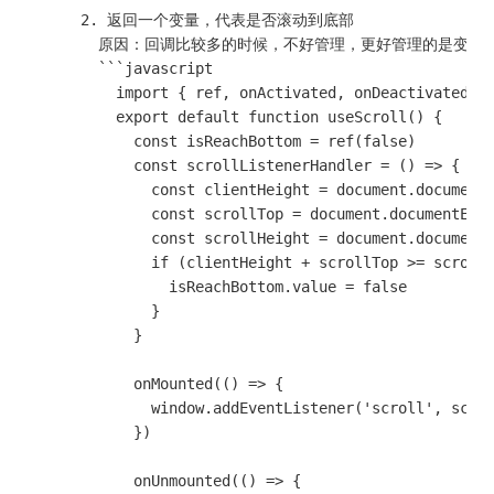
      2. 返回一个变量，代表是否滚动到底部

        原因：回调比较多的时候，不好管理，更好管理的是变量

        ```javascript

          import { ref, onActivated, onDeactivated, o
          export default function useScroll() {

            const isReachBottom = ref(false)

            const scrollListenerHandler = () => {

              const clientHeight = document.documentE
              const scrollTop = document.documentElem
              const scrollHeight = document.documentE
              if (clientHeight + scrollTop >= scrollH
                isReachBottom.value = false

              }

            }

            onMounted(() => {

              window.addEventListener('scroll', scrol
            })

            onUnmounted(() => {
