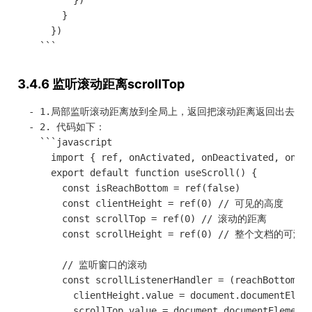
          })

        }

      })

3.4.6 监听滚动距离scrollTop
  - 1.局部监听滚动距离放到全局上，返回把滚动距离返回出去

  - 2. 代码如下：

    ```javascript

      import { ref, onActivated, onDeactivated, onMou
      export default function useScroll() {

        const isReachBottom = ref(false)

        const clientHeight = ref(0) // 可见的高度

        const scrollTop = ref(0) // 滚动的距离

        const scrollHeight = ref(0) // 整个文档的可滚
        // 监听窗口的滚动

        const scrollListenerHandler = (reachBottomCB)
          clientHeight.value = document.documentEleme
          scrollTop.value = document.documentElement.