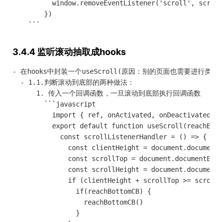
          window.removeEventListener('scroll', scroll
        }) 

3.4.4 监听滚动抽取成hooks
- 在hooks中封装一个useScroll(原因：别的页面也需要进行类似的
  - 1.1.判断滚动到底部的两种做法：

      1. 传入一个回调函数，一旦滚动到底部执行回调函数 

        ```javascript

          import { ref, onActivated, onDeactivated, o
          export default function useScroll(reachBott
            const scrollListenerHandler = () => {

              const clientHeight = document.documentE
              const scrollTop = document.documentElem
              const scrollHeight = document.documentE
              if (clientHeight + scrollTop >= scrollH
                if(reachBottomCB) {

                  reachBottomCB()

                }
