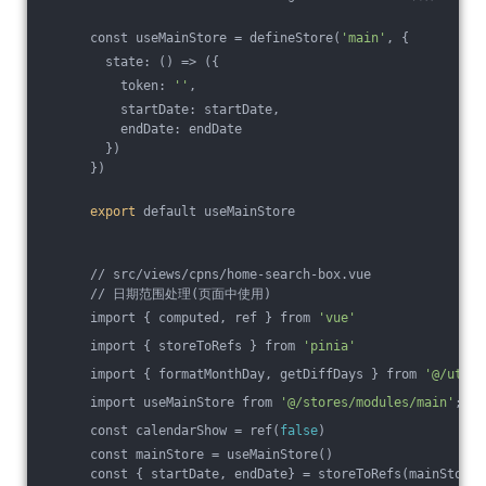
      const useMainStore = defineStore(
'main'
, {
        state: () => ({
          token: 
''
,
          startDate: startDate,
          endDate: endDate
        })
      })
export
 default useMainStore
      // src/views/cpns/home-search-box.vue
      // 日期范围处理(页面中使用)
      import { computed, ref } from 
'vue'
      import { storeToRefs } from 
'pinia'
      import { formatMonthDay, getDiffDays } from 
'@/utils
      import useMainStore from 
'@/stores/modules/main'
;
      const calendarShow = ref(
false
)
      const mainStore = useMainStore()
      const { startDate, endDate} = storeToRefs(mainStore)