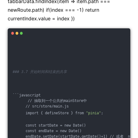
tabbarData.findIndex(item => item.path ===
newRoute.path) if(index === -1) return
currentIndex.value = index })
### 3.7 开始时间和结束的共享
```javascript
       // 抽取到一个公共的mainStore中
      // src/store/main.js
      import { defineStore } from 
"pinia"
;
      const startDate = new Date()
      const endDate = new Date()
      endDate.setDate(startDate.getDate()+1) // 或者  nowDa