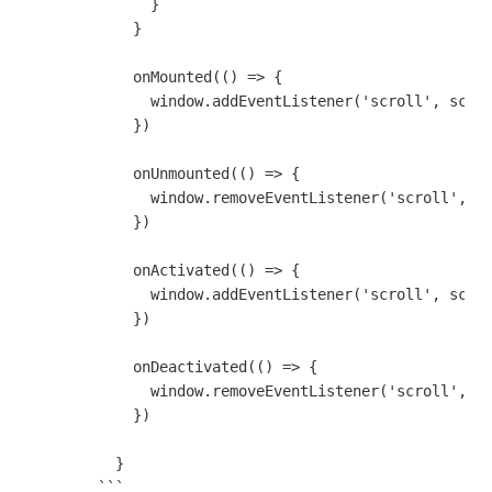
              }

            }

            onMounted(() => {

              window.addEventListener('scroll', scrol
            })

            onUnmounted(() => {

              window.removeEventListener('scroll', sc
            }) 

            onActivated(() => {

              window.addEventListener('scroll', scrol
            })

            onDeactivated(() => {

              window.removeEventListener('scroll', sc
            })

          }

        ```
