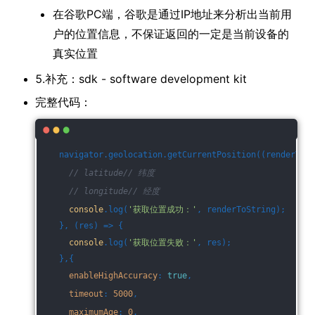
在谷歌PC端，谷歌是通过IP地址来分析出当前用
户的位置信息，不保证返回的一定是当前设备的
真实位置
5.补充：sdk - software development kit
完整代码：
    navigator.geolocation.getCurrentPosition(
(
renderToSt
// latitude// 纬度
// longitude// 经度
console
.log(
'获取位置成功：'
, renderToString);
    }, (res) => {
console
.log(
'获取位置失败：'
, res);
    },{
enableHighAccuracy
: 
true
,
timeout
: 
5000
,
maximumAge
: 
0
,