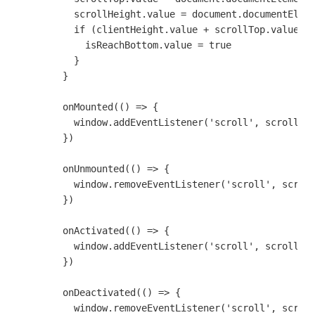
          scrollHeight.value = document.documentEleme
          if (clientHeight.value + scrollTop.value >=
            isReachBottom.value = true

          }

        }

        onMounted(() => {

          window.addEventListener('scroll', scrollLis
        })

        onUnmounted(() => {

          window.removeEventListener('scroll', scroll
        }) 

        onActivated(() => {

          window.addEventListener('scroll', scrollLis
        })

        onDeactivated(() => {

          window.removeEventListener('scroll', scroll