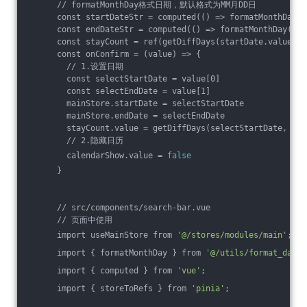
      // formatMonthDay格式日期，默认格式为MM月DD日
      const startDateStr = computed(() => formatMonthDay(s
      const endDateStr = computed(() => formatMonthDay(end
      const stayCount = ref(getDiffDays(startDate.value, e
      const onConfirm = (value) => {
        // 1.设置日期
        const selectStartDate = value[0]
        const selectEndDate = value[1]
        mainStore.startDate = selectStartDate
        mainStore.endDate = selectEndDate
        stayCount.value = getDiffDays(selectStartDate, sel
        // 2.隐藏日历
        calendarShow.value = 
false
      }
      // src/components/search-bar.vue
      // 页面中使用
      import useMainStore from 
'@/stores/modules/main'
;
      import { formatMonthDay } from 
'@/utils/format_date'
      import { computed } from 
'vue'
;
      import { storeToRefs } from 
'pinia'
;