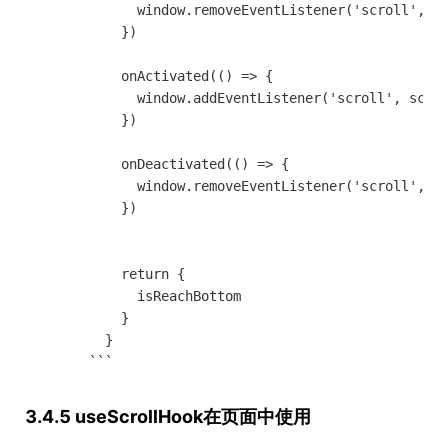
              window.removeEventListener('scroll', sc
            }) 

            onActivated(() => {

              window.addEventListener('scroll', scrol
            })

            onDeactivated(() => {

              window.removeEventListener('scroll', sc
            })

            return {

              isReachBottom

            }

          }

3.4.5 useScrollHook在页面中使用