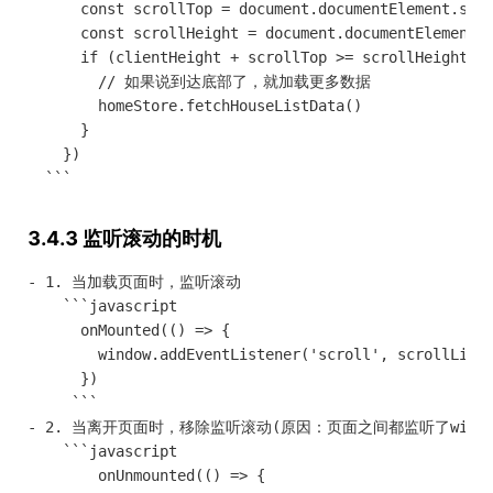
      const scrollTop = document.documentElement.scro
      const scrollHeight = document.documentElement.s
      if (clientHeight + scrollTop >= scrollHeight) {
        // 如果说到达底部了，就加载更多数据

        homeStore.fetchHouseListData()

      }

    })

3.4.3 监听滚动的时机
- 1. 当加载页面时，监听滚动

    ```javascript

      onMounted(() => {

        window.addEventListener('scroll', scrollListe
      })

     ```

- 2. 当离开页面时，移除监听滚动(原因：页面之间都监听了win
    ```javascript

        onUnmounted(() => {
