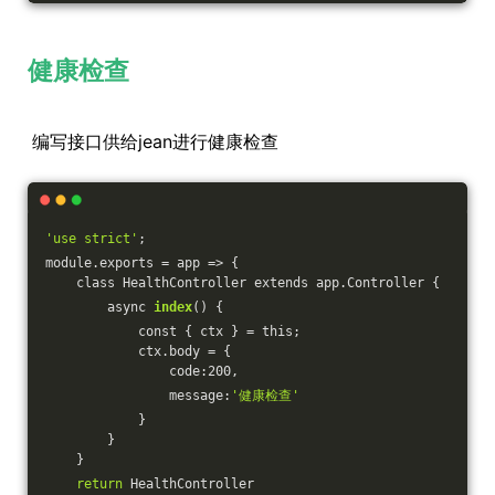
健康检查
编写接口供给jean进行健康检查
'use strict'
;
module.exports = app => {
    class HealthController extends app.Controller {
        async 
index
() {
            const { ctx } = this;
            ctx.body = {
                code:200,
                message:
'健康检查'
            }
        }
    }
return
 HealthController