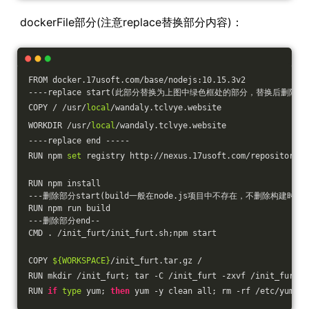
dockerFile部分(注意replace替换部分内容)：
FROM docker.17usoft.com/base/nodejs:10.15.3v2
----replace start(此部分替换为上图中绿色框处的部分，替换后删除注释
COPY / /usr/
local
/wandaly.tclvye.website
WORKDIR /usr/
local
/wandaly.tclvye.website
----replace end -----
RUN npm 
set
 registry http://nexus.17usoft.com/repository/n
RUN npm install
---删除部分start(build一般在node.js项目中不存在，不删除构建时会报
RUN npm run build
---删除部分end--
CMD . /init_furt/init_furt.sh;npm start
COPY 
${WORKSPACE}
/init_furt.tar.gz /
RUN mkdir /init_furt; tar -C /init_furt -zxvf /init_furt.t
RUN 
if
type
 yum; 
then
 yum -y clean all; rm -rf /etc/yum.re