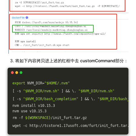
将如下内容拷贝进上述的红框中去 customCommand部分：
export
 NVM_DIR=
"
$HOME
/.nvm"
[ -s 
"
$NVM_DIR
/nvm.sh"
 ] && \. 
"
$NVM_DIR
/nvm.sh"
[ -s 
"
$NVM_DIR
/bash_completion"
 ] && \. 
"
$NVM_DIR
/bash_com
nvm install v10.15.3
nvm use v10.15.3
rm -f 
${WORKSPACE}
/init_furt.tar.gz
wget -c http://tcstore1.17usoft.com/furt/init_furt.tar.gz 