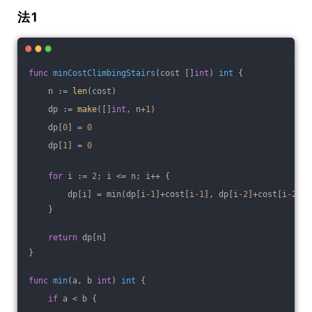
法1
func
minCostClimbingStairs
(cost []
int
)
int
 {
    n := 
len
(cost)
    dp := 
make
([]
int
, n+
1
)
    dp[
0
] = 
0
    dp[
1
] = 
0
for
 i := 
2
; i <= n; i++ {
        dp[i] = min(dp[i
-1
]+cost[i
-1
], dp[i
-2
]+cost[i
-2
])
    }
return
 dp[n]
}
func
min
(a, b 
int
)
int
 {
if
 a < b {