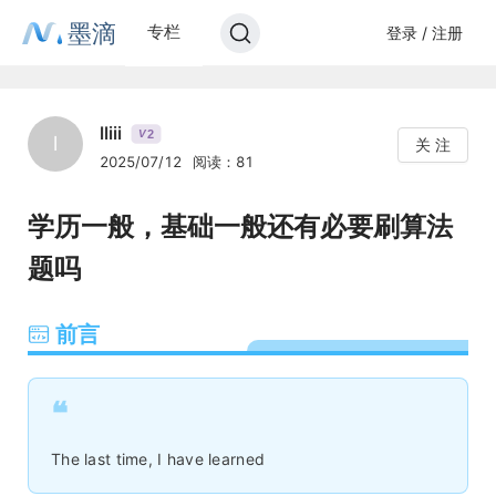
墨滴
专栏
登录 / 注册
lliii
2
V
l
关 注
2025/07/12
阅读：81
学历一般，基础一般还有必要刷算法
题吗
前言
❝
The last time, I have learned