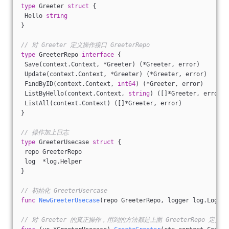
type
 Greeter 
struct
 {
 Hello 
string
}
// 对 Greeter 定义操作接口 GreeterRepo
type
 GreeterRepo 
interface
 {
 Save(context.Context, *Greeter) (*Greeter, error)
 Update(context.Context, *Greeter) (*Greeter, error)
 FindByID(context.Context, 
int64
) (*Greeter, error)
 ListByHello(context.Context, 
string
) ([]*Greeter, error)
 ListAll(context.Context) ([]*Greeter, error)
}
// 操作加上日志
type
 GreeterUsecase 
struct
 {
 repo GreeterRepo
 log  *log.Helper
}
// 初始化 GreeterUsercase
func
NewGreeterUsecase
(repo GreeterRepo, logger log.Logger
// 对 Greeter 的真正操作，用到的方法都是上面 GreeterRepo 定义的