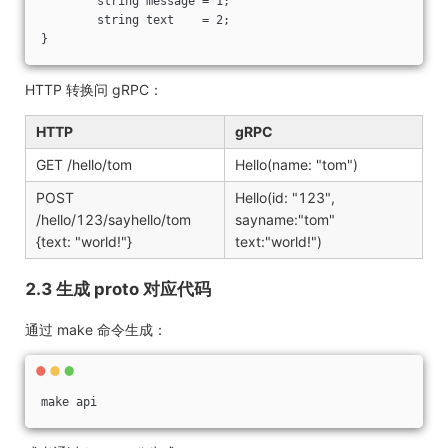
	string message = 1;

	string text    = 2;

HTTP 转换问 gRPC：
HTTP
gRPC
GET /hello/tom
Hello(name: "tom")
POST
Hello(id: "123",
/hello/123/sayhello/tom
sayname:"tom"
{text: "world!"}
text:"world!")
2.3 生成 proto 对应代码
通过 make 命令生成：
make api