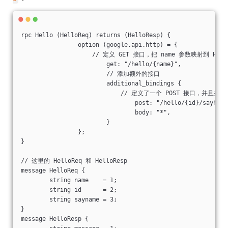
rpc Hello (HelloReq) returns (HelloResp) {

		option (google.api.http) = {

		    // 定义 GET 接口，把 name 参数映射到 HelloR
			get: "/hello/{name}",

			// 添加额外的接口

			additional_bindings {

			    // 定义了一个 POST 接口，并且把 body 映射
				post: "/hello/{id}/sayhello/{say
				body: "*",

			}

		};

}

// 这里的 HelloReq 和 HelloResp

message HelloReq {

	string name    = 1;

	string id      = 2;

	string sayname = 3;

}

message HelloResp {
