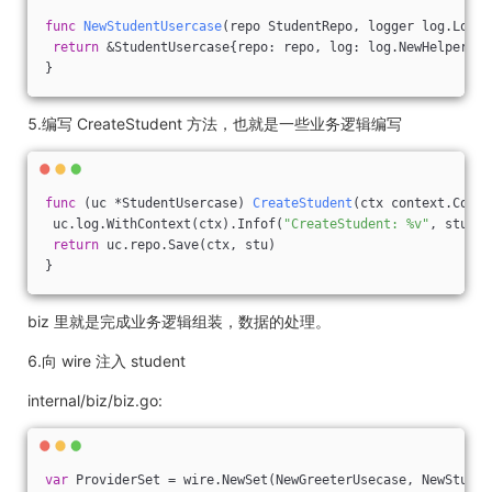
func
NewStudentUsercase
(repo StudentRepo, logger log.Logge
return
 &StudentUsercase{repo: repo, log: log.NewHelper(lo
}
5.编写 CreateStudent 方法，也就是一些业务逻辑编写
func
(uc *StudentUsercase)
CreateStudent
(ctx context.Conte
 uc.log.WithContext(ctx).Infof(
"CreateStudent: %v"
, stu.ID
return
 uc.repo.Save(ctx, stu)
}
biz 里就是完成业务逻辑组装，数据的处理。
6.向 wire 注入 student
internal/biz/biz.go:
var
 ProviderSet = wire.NewSet(NewGreeterUsecase, NewStuden