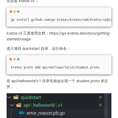
先安装 kratos cli ：
go install github.com/go-kratos/kratos/cmd/kratos/v2@lates
kratos cli 工具使用文档：https://go-kratos.dev/docs/getting-
started/usage
进入项目 quickstart 目录，运行命令：
kratos proto add api/helloworld/v1/student.proto
在 api/helloworld/v1 目录先就会出现一个 student.proto 的文
件，