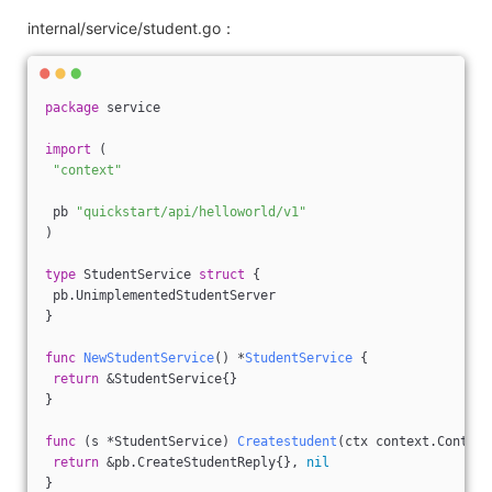
internal/service/student.go：
package
 service
import
 (
"context"
 pb 
"quickstart/api/helloworld/v1"
)
type
 StudentService 
struct
 {
 pb.UnimplementedStudentServer
}
func
NewStudentService
()
 *
StudentService
 {
return
 &StudentService{}
}
func
(s *StudentService)
Createstudent
(ctx context.Context
return
 &pb.CreateStudentReply{}, 
nil
}