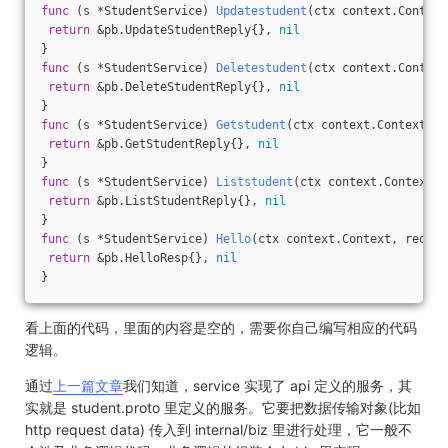
func
(s *StudentService)
Updatestudent
(ctx context.Context
return
 &pb.UpdateStudentReply{}, 
nil
}
func
(s *StudentService)
Deletestudent
(ctx context.Context
return
 &pb.DeleteStudentReply{}, 
nil
}
func
(s *StudentService)
Getstudent
(ctx context.Context, r
return
 &pb.GetStudentReply{}, 
nil
}
func
(s *StudentService)
Liststudent
(ctx context.Context, 
return
 &pb.ListStudentReply{}, 
nil
}
func
(s *StudentService)
Hello
(ctx context.Context, req *p
return
 &pb.HelloResp{}, 
nil
}
看上面的代码，里面的内容是空的，需要你自己编写相应的代码
逻辑。
通过
上一篇文章
我们知道，service 实现了 api 定义的服务，其
实就是 student.proto 里定义的服务。它要把数据传输对象(比如
http request data) 传入到 internal/biz 里进行处理，它一般不