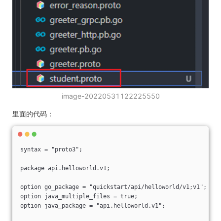
image-20220531122225550
里面的代码：
syntax = "proto3";

package api.helloworld.v1;

option go_package = "quickstart/api/helloworld/v1;v1";

option java_multiple_files = true;

option java_package = "api.helloworld.v1";
