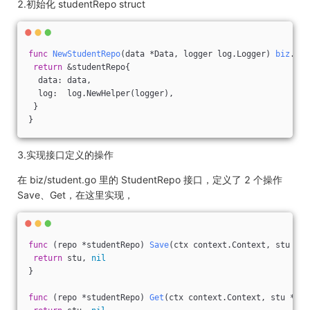
2.初始化 studentRepo struct
func
NewStudentRepo
(data *Data, logger log.Logger)
biz
.
Stu
return
 &studentRepo{
  data: data,
  log:  log.NewHelper(logger),
 }
}
3.实现接口定义的操作
在 biz/student.go 里的 StudentRepo 接口，定义了 2 个操作
Save、Get，在这里实现，
func
(repo *studentRepo)
Save
(ctx context.Context, stu *bi
return
 stu, 
nil
}
func
(repo *studentRepo)
Get
(ctx context.Context, stu *biz