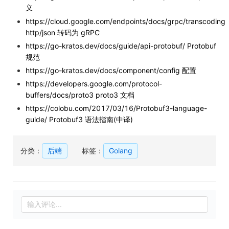
义
https://cloud.google.com/endpoints/docs/grpc/transcoding
http/json 转码为 gRPC
https://go-kratos.dev/docs/guide/api-protobuf/ Protobuf
规范
https://go-kratos.dev/docs/component/config 配置
https://developers.google.com/protocol-
buffers/docs/proto3 proto3 文档
https://colobu.com/2017/03/16/Protobuf3-language-
guide/ Protobuf3 语法指南(中译)
分类：
后端
标签：
Golang