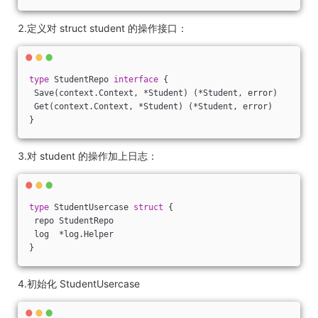
2.定义对 struct student 的操作接口：
type
 StudentRepo 
interface
 {
 Save(context.Context, *Student) (*Student, error)
 Get(context.Context, *Student) (*Student, error)
}
3.对 student 的操作加上日志：
type
 StudentUsercase 
struct
 {
 repo StudentRepo
 log  *log.Helper
}
4.初始化 StudentUsercase