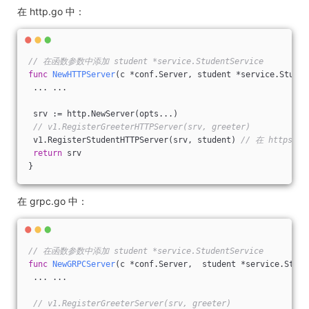
在 http.go 中：
// 在函数参数中添加 student *service.StudentService
func
NewHTTPServer
(c *conf.Server, student *service.Studen
 ... ...
 srv := http.NewServer(opts...)
// v1.RegisterGreeterHTTPServer(srv, greeter)
 v1.RegisterStudentHTTPServer(srv, student) 
// 在 httpser
return
 srv
}
在 grpc.go 中：
// 在函数参数中添加 student *service.StudentService
func
NewGRPCServer
(c *conf.Server,  student *service.Stude
 ... ...
// v1.RegisterGreeterServer(srv, greeter)