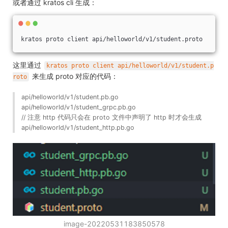
或者通过 kratos cli 生成：
kratos proto client api/helloworld/v1/student.proto
这里通过
kratos proto client api/helloworld/v1/student.p
来生成 proto 对应的代码：
roto
api/helloworld/v1/student.pb.go
api/helloworld/v1/student_grpc.pb.go
// 注意 http 代码只会在 proto 文件中声明了 http 时才会生成
api/helloworld/v1/student_http.pb.go
image-20220531183850578