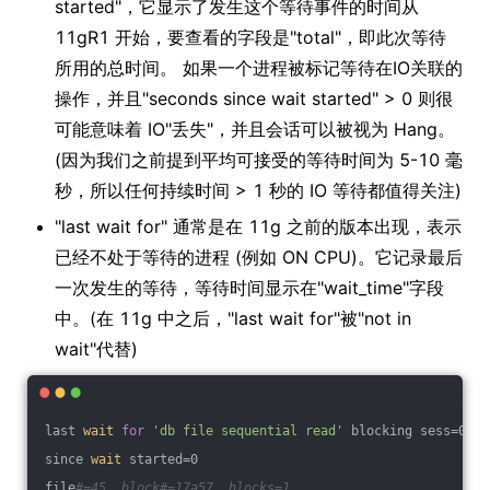
started"，它显示了发生这个等待事件的时间从
11gR1 开始，要查看的字段是"total"，即此次等待
所用的总时间。 如果一个进程被标记等待在IO关联的
操作，并且"seconds since wait started" > 0 则很
可能意味着 IO"丢失"，并且会话可以被视为 Hang。
(因为我们之前提到平均可接受的等待时间为 5-10 毫
秒，所以任何持续时间 > 1 秒的 IO 等待都值得关注)
"last wait for" 通常是在 11g 之前的版本出现，表示
已经不处于等待的进程 (例如 ON CPU)。它记录最后
一次发生的等待，等待时间显示在"wait_time"字段
中。(在 11g 中之后，"last wait for"被"not in
wait"代替)
last 
wait
for
'db file sequential read'
 blocking sess=0x0 
since 
wait
 started=0
file
#=45, block#=17a57, blocks=1