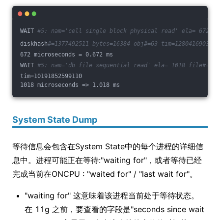
WAIT 
#5: nam='cell single block physical read' ela= 672 ce
diskhash
#=1377492511 bytes=16384 obj#=63 tim=1280416903276
672 microseconds = 0.672 ms
WAIT 
#5: nam='db file sequential read' ela= 1018 file#=2 b
tim=10191852599110
1018 microseconds => 1.018 ms
System State Dump
等待信息会包含在System State中的每个进程的详细信
息中。进程可能正在等待:"waiting for"，或者等待已经
完成当前在ONCPU : "waited for" / "last wait for"。
"waiting for" 这意味着该进程当前处于等待状态。
在 11g 之前，要查看的字段是"seconds since wait