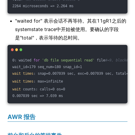
2264 microseconds => 2.264 ms
"waited for" 表示会话不再等待。其在11gR1之后的
systemstate trace中开始被使用。要确认的字段
是"total"，表示等待的总时间。
0: waited 
for
'db file sequential read'
 file
#=9, block#=46
wait_id=179 seq_num=180 snap_id=1
wait
times
: snap=0.007039 sec, exc=0.007039 sec, total=0.0
wait
times
: max=infinite
wait
 counts: calls=0 os=0
0.007039 sec => 7.039 ms
AWR 报告