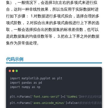
集），一般情况下，会选择3次左右的多项式来进行拟
合，达到一种非线性效果，所以当应用于实际数据时进
行如下步骤： 1.对数据进行多项式拟合，选择合理的多
项式阶数， 2.对拟合出来的多项式曲线进行上下界的选
取，一般会选择拟合出的数据集的标准差倍数，也可以
是此数据集的均值倍数等等， 3.把在上下界之外的数据
集作为异常值处理。
代码示例
import matplotlib.pyplot as plt
import pandas as pd
import numpy as np
plt.rcParams[
'font.sans-serif'
]=[
'SimHei'
]
##中文乱码问题！
plt.rcParams[
'axes.unicode_minus'
]=False
#横坐标负号显示问题！