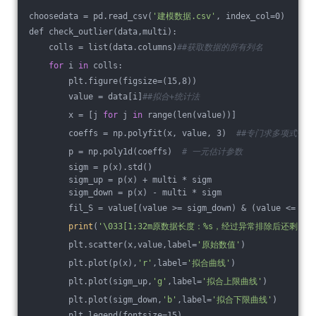
choosedata = pd.read_csv(
'建模数据.csv'
, index_col=0)
def check_outlier(data,multi):
    colls = list(data.columns)
##获取数据的所有列名
for
 i 
in
 colls:
        plt.figure(figsize=(15,8))
        value = data[i]
##拟合+统计法
        x = [j 
for
 j 
in
 range(len(value))]
        coeffs = np.polyfit(x, value, 3)  
##专门求多项式估
        p = np.poly1d(coeffs)  
# 一元估计参数
        sigm = p(x).std()
        sigm_up = p(x) + multi * sigm
        sigm_down = p(x) - multi * sigm
        fil_S = value[(value >= sigm_down) & (value <= sig
print
(
'\033[1;32m原数据长度：%s，经过异常排除后还剩：%s\
        plt.scatter(x,value,label=
'原始数值'
)
        plt.plot(p(x),
'r'
,label=
'拟合曲线'
)
        plt.plot(sigm_up,
'g'
,label=
'拟合上限曲线'
)
        plt.plot(sigm_down,
'b'
,label=
'拟合下限曲线'
)
        plt.legend(fontsize=15)