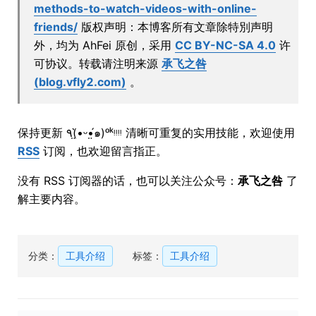
methods-to-watch-videos-with-online-
friends/
版权声明：本博客所有文章除特別声明
外，均为 AhFei 原创，采用
CC BY-NC-SA 4.0
许
可协议。转载请注明来源
承飞之咎
(blog.vfly2.com)
。
保持更新 ٩(•̤̀ᵕ•̤́๑)ᵒᵏᵎᵎᵎᵎ 清晰可重复的实用技能，欢迎使用
RSS
订阅，也欢迎留言指正。
没有 RSS 订阅器的话，也可以关注公众号：
承飞之咎
了
解主要内容。
分类：
工具介绍
标签：
工具介绍