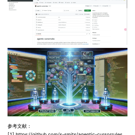
参考文献：
[1] https://github.com/s-smits/agentic-cursorrules