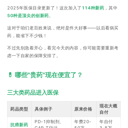
2025年医保目录更新了！这次加入了
114种新药
，其中
50种是顶尖的创新药
。
这对于咱们老百姓来说，绝对是件大好事——以后看病买
药，能省下不少钱！
不过先别急着开心，看完今天的内容，你可能需要重新考
虑一下自家的保障安排了。
💊 哪些"贵药"现在便宜了？
三大类药品进入医保
现在大概
药品类型
具体例子
原来价格
自付
PD-1抑制剂、
年费20-
年自付
抗癌新药
CAR-T疗法
50万
3-8万