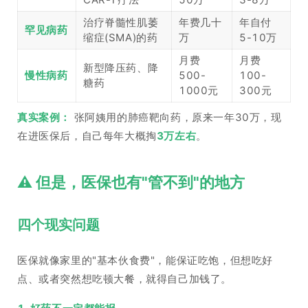
治疗脊髓性肌萎
年费几十
年自付
罕见病药
缩症(SMA)的药
万
5-10万
月费
月费
新型降压药、降
慢性病药
500-
100-
糖药
1000元
300元
真实案例：
张阿姨用的肺癌靶向药，原来一年30万，现
在进医保后，自己每年大概掏
3万左右
。
⚠️ 但是，医保也有"管不到"的地方
四个现实问题
医保就像家里的"基本伙食费"，能保证吃饱，但想吃好
点、或者突然想吃顿大餐，就得自己加钱了。