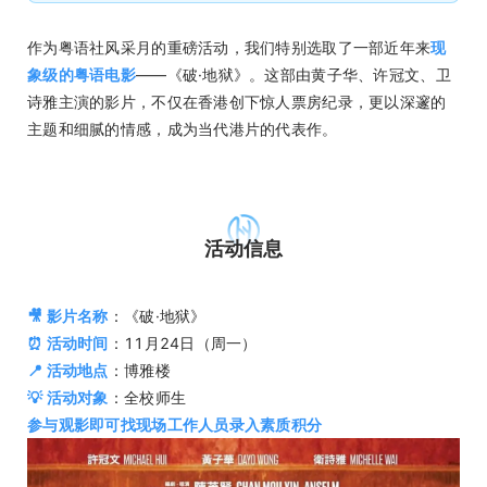
作为粤语社风采月的重磅活动，我们特别选取了一部近年来
现
象级的粤语电影
——《破·地狱》。这部由黄子华、许冠文、卫
诗雅主演的影片，不仅在香港创下惊人票房纪录，更以深邃的
主题和细腻的情感，成为当代港片的代表作。
活动信息
🎥 影片名称
：《破·地狱》
⏰ 活动时间
：11月24日（周一）
📍 活动地点
：博雅楼
💡 活动对象
：全校师生
参与观影即可找现场工作人员录入素质积分