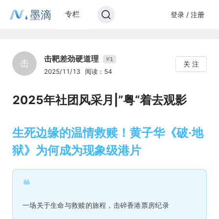
墨滴
专栏
登录 / 注册
击靶差劲硬道理
1
V
击
关 注
2025/11/13
阅读：54
2025年社团风采月|”粤“着去观影
生死边缘的温情救赎！黄子华《破·地
狱》为何成为现象级港片
❝
一场关于生命与救赎的旅程，击碎香港票房纪录