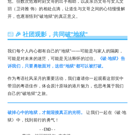
危。但数次危难时刻文哥的出手相助，以及亲历文哥与女儿文
玥（卫诗雅 饰）的相处点滴，让道生与文哥之间的心结慢慢解
开，也逐渐悟到"破地狱"的真正意义。
🎉 社团观影，共同破"地狱"
我们每个人内心都有自己的"地狱"——可能是与家人的隔阂，
可能是对未来的迷茫，可能是无法释怀的过往。
《破·地狱》告
诉我们，只要勇敢面对，这些"地狱"都可以被打破。
作为粤语社风采月的重要活动，我们邀请你一起观看这部笑中
带泪的粤语佳作，体会原汁原味的港片魅力，也思考属于我们
自己的"破地狱"之旅。
破掉心中的地狱，才能迎接真正的光明。
让我们一起在《破·地
狱》中，找到前行的勇气！
             --END--
