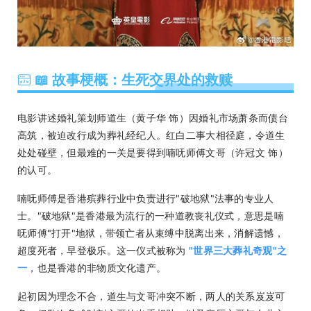
📖 故事梗概：生死交界处的救赎
电影讲述婚礼策划师道生（黄子华 饰）因婚礼市场萧条而债台
高筑，被迫改行成为葬礼经纪人。红白二事大相径庭，令道生
处处碰壁，但最难的一关是要得到喃呒师傅文哥（许冠文 饰）
的认可。
喃呒师傅是香港殡葬行业中负责进行"破地狱"法事的专业人
士。"破地狱"是香港最为流行的一种道教丧礼仪式，意思是喃
呒师傅"打开"地狱，带领亡者从束缚中脱离出来，消解遗憾，
超度死者，早登极乐。这一仪式被称为
"世界三大葬礼奇观"之
一
，也是香港的非物质文化遗产。
起初因为理念不合，道生与文哥冲突不断，两人的关系岌岌可