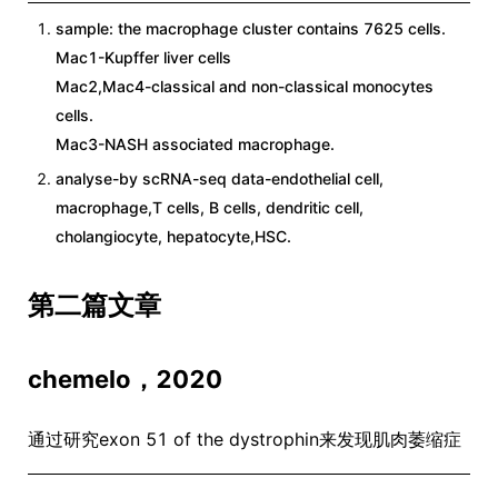
sample: the macrophage cluster contains 7625 cells.
Mac1-Kupffer liver cells
Mac2,Mac4-classical and non-classical monocytes
cells.
Mac3-NASH associated macrophage.
analyse-by scRNA-seq data-endothelial cell,
macrophage,T cells, B cells, dendritic cell,
cholangiocyte, hepatocyte,HSC.
第二篇文章
chemelo，2020
通过研究exon 51 of the dystrophin来发现肌肉萎缩症