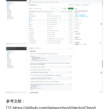
参考文献：
[1] https://github.com/tensorchord/VectorChord