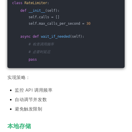
class
RateLimiter
:
def
__init__
(self)
:
        self.calls = []
        self.max_calls_per_second = 
30
async
def
wait_if_needed
(self)
:
# 检查调用频率
# 必要时延迟
pass
实现策略：
监控 API 调用频率
自动调节并发数
避免触发限制
本地存储