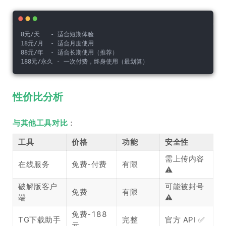
8元/天   - 适合短期体验
18元/月  - 适合月度使用
88元/年  - 适合长期使用（推荐）
188元/永久 - 一次付费，终身使用（最划算）
性价比分析
与其他工具对比
：
工具
价格
功能
安全性
需上传内容
在线服务
免费-付费
有限
⚠️
破解版客户
可能被封号
免费
有限
端
⚠️
免费-188
TG下载助手
完整
官方 API ✅
元