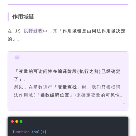
作用域链
在 JS
执行过程
中，其
「
作用域链是由词法作用域决定
的
」
。
❝
「
变量的可访问性在编译阶段(执行之前)已经确定
了
」
。
所以，在函数进行
「
变量查找
」
时，我们只根据词
法作用域(
「
函数编码位置
」
)来确定变量的可见性。
❞
function
tool
(
)
{