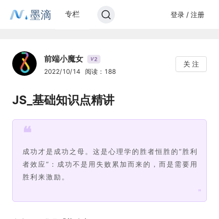
墨滴
专栏
登录 / 注册
前端小魔女
2
V
关 注
2022/10/14
阅读：188
JS_基础知识点精讲
❝
成功才是成功之母。这是心理学的胜者恒胜的”胜利
者效应“：成功不是用失败累加而来的，而是需要用
胜利来激励。
❞