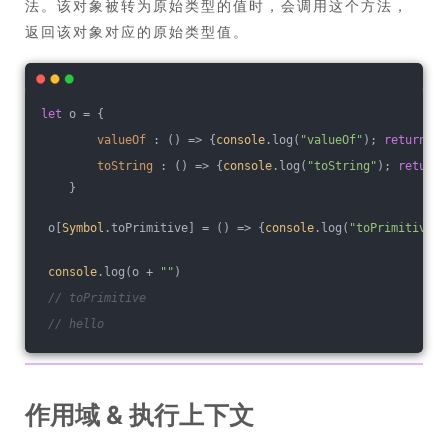
法。该对象被转为原始类型的值时，会调用这个方法，
返回该对象对应的原始类型值。
let
 o = {
valueOf
 : 
()
 =>
 {
console
.log(
"valueOf"
); 
return
 {}
toString
 : 
()
 =>
 {
console
.log(
"toString"
); 
return
 
    }
 o[
Symbol
.toPrimitive] = 
()
 =>
 {
console
.log(
"toPrimitive"
)
console
.log(o + 
""
)
// toPrimitive
// hello
作用域 & 执行上下文