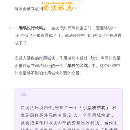
Lexical Environments
词法环境
阶段会被存放到
中
「
继续执行代码
」
，当执行到代码块里面时，变量环境中
的值已经被设置成了 1，词法环境中
的值已经被设置
a
b
成了 2。
当进入函数的
作用域块
，作用域块中通过
声明的变量
let
会被存放在词法环境的一个
「
单独的区域
」
中。这个区域中
的变量并不影响作用域块外面的变量。
❝
在词法环境内部,维护了一个
「
小型栈结构
」
,栈
底是函数最外层的变量,进入一个作用域块后，
就会把该作用域块内部的变量压到栈顶。当作用