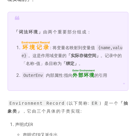
❝
「
词法环境
」
由两个重要部分组成：
Environment Record
环境记录
: 将变量名映射到变量值
{name,valu
。这是作用域变量的
「
实际存储空间
」
。记录中的
e}
「名称-值」条目称为
「
绑定
」
。
Outer Environment
外部环境
内部属性:指向
的引用
OuterEnv
❞
(以下简称:
) 是一个
「
抽
Environment Record
ER
象类
」
，它由三个具体的子类实现:
声明式ER
声明式ER又派生出