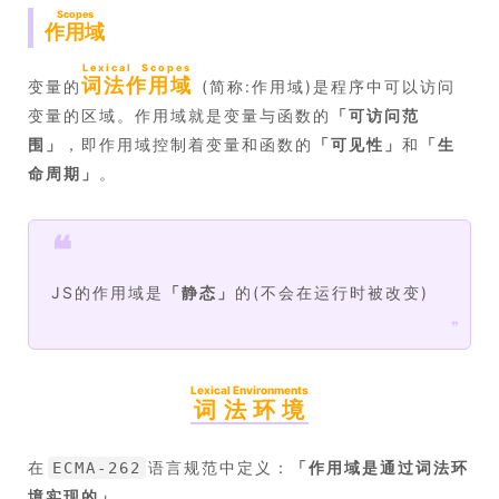
Scopes
作用域
Lexical Scopes
词法作用域
变量的
(简称:作用域)是程序中可以访问
变量的区域。作用域就是变量与函数的
「
可访问范
围
」
，即作用域控制着变量和函数的
「
可见性
」
和
「
生
命周期
」
。
❝
JS的作用域是
「
静态
」
的(不会在运行时被改变)
❞
Lexical Environments
词法环境
在
语言规范中定义：
「
作用域是通过词法环
ECMA-262
境实现的
」
。