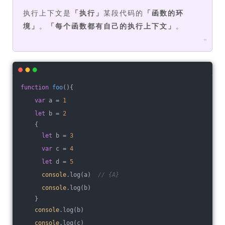
执行上下文是
「
执行
」
某段代码的
「
函数的环
境
」
。
「
每个函数都有自己的执行上下文
」
。
❞
function
foo
(
)
{
var
 a = 
1
let
 b = 
2
    {
let
 b = 
3
var
 c = 
4
let
 d = 
5
console
.log(a)  
// {A}
console
.log(b)
    }
console
.log(b) 
console
.log(c)