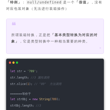
「
特例
」
：
是一个
「
假值
」
，没有
null/undefined
对应包装对象（无法进行装箱操作）
❝
所谓装箱转换，正是把
「
基本类型转换为对应的对
象
」
，它是类型转换中一种相当重要的种类。
❞
let
 str = 
'789'
;
str.length; 
//3 属性调用
str.slice(
1
); 
// "89"  方法调用
=======等价于
let
 strObj = 
new
String
(
789
);
strObj.length; 
//3