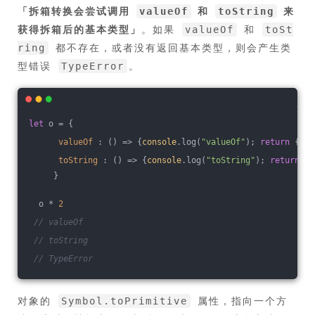
「
拆箱转换会尝试调用
和
来
valueOf
toString
获得拆箱后的基本类型
」
。如果
和
valueOf
toSt
都不存在，或者没有返回基本类型，则会产生类
ring
型错误
。
TypeError
let
 o = {
valueOf
 : 
()
 =>
 {
console
.log(
"valueOf"
); 
return
 {}},
toString
 : 
()
 =>
 {
console
.log(
"toString"
); 
return
 {}
     }
  o * 
2
// valueOf
// toString
// TypeError
对象的
属性，指向一个方
Symbol.toPrimitive