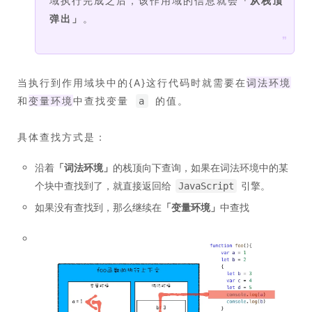
域执行完成之后，该作用域的信息就会
「
从栈顶
弹出
」
。
❞
当执行到作用域块中的{A}这行代码时就需要在
词法环境
和
变量环境
中查找变量
的值。
a
具体查找方式是：
沿着
「
词法环境
」
的栈顶向下查询，如果在词法环境中的某
个块中查找到了，就直接返回给
引擎。
JavaScript
如果没有查找到，那么继续在
「
变量环境
」
中查找