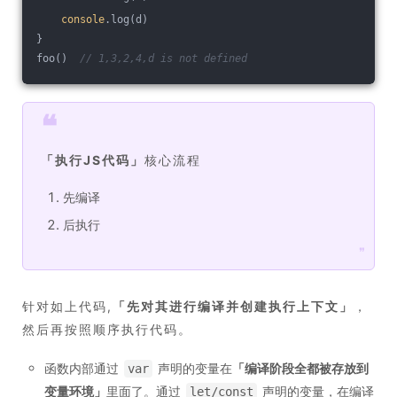
console
.log(d)
}   
foo()  
// 1,3,2,4,d is not defined
❝
「
执行JS代码
」
核心流程
先编译
后执行
❞
针对如上代码,
「
先对其进行编译并创建执行上下文
」
，
然后再按照顺序执行代码。
函数内部通过
声明的变量在
「
编译阶段全都被存放到
var
变量环境
」
里面了。通过
声明的变量，在编译
let/const