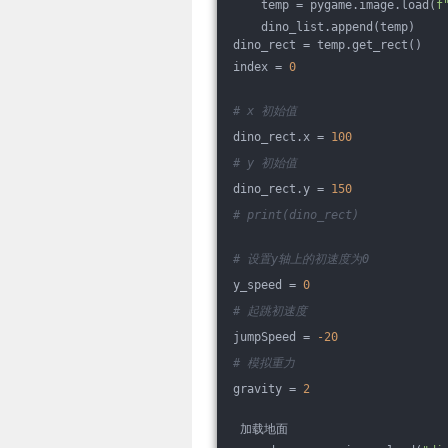
    temp = pygame.image.load(
f
    dino_list.append(temp)
dino_rect = temp.get_rect()
index = 
0
# x 初始值
dino_rect.x = 
100
# y 初始值
dino_rect.y = 
150
# print(dino_rect)
# 设置y轴上的初速度为0
y_speed = 
0
# 起跳初速度
jumpSpeed = 
-20
# 模拟重力
gravity = 
2
 加载地面