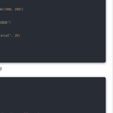
de((
900
, 
200
))
龙跳跳"
)
"arial"
, 
20
)
存