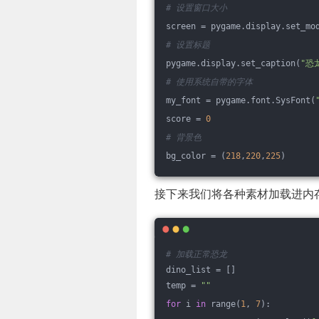
# 设置窗口大小
screen = pygame.display.set_mo
# 设置标题
pygame.display.set_caption(
"恐
# 使用系统自带的字体
my_font = pygame.font.SysFont(
score = 
0
# 背景色
bg_color = (
218
,
220
,
225
)
接下来我们将各种素材加载进内
# 加载正常恐龙
dino_list = []
temp = 
""
for
 i 
in
 range(
1
, 
7
):