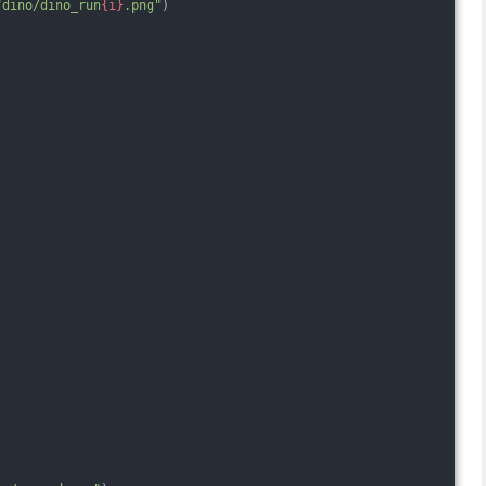
"dino/dino_run
{i}
.png"
)