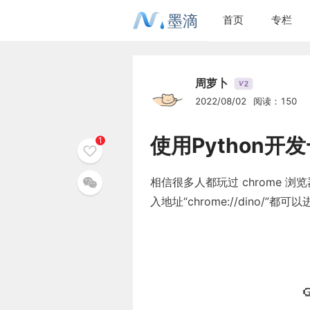
墨滴
首页
专栏
周萝卜
2
V
2022/08/02
阅读：150
使用Python
1
相信很多人都玩过 chrome
入地址“chrome://dino/”都可