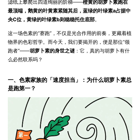
滤纸上攀爬出四道绚丽的阶梯——
橙黄的胡萝卜素跑在
最顶端，鹅黄的叶黄素紧随其后，蓝绿的叶绿素a占据中
央C位，黄绿的叶绿素b则稳稳托住底部
。
这一场色素的“赛跑”，不仅是光合作用的前奏，更藏着植
物界的色彩哲学。而今天，我们要揭开的，便是那位“领
跑者”——
胡萝卜素的身世之谜
：它，真的与胡萝卜有什
么必然联系吗？
一、色素家族的「速度担当」：为什么胡萝卜素总
是跑第一？