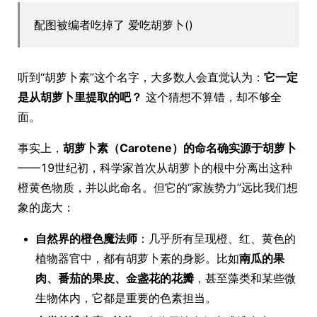
配图被编者吃掉了 爱吃胡萝卜()
听到“胡萝卜素”这个名字，大多数人会直觉认为：
它一定
是从胡萝卜里提取的吧？
这个猜想不算错，却不够全
面。
事实上，
胡萝卜素（Carotene）的命名确实源于胡萝卜
——19世纪初，科学家首次从胡萝卜的根中分离出这种
橙黄色物质，并以此命名。但它的“家族势力”远比我们想
象的庞大：
自然界的橙色魔法师
：几乎所有呈现橙、红、黄色的
植物器官中，都有胡萝卜素的身影。比如
南瓜的果
肉、番茄的果皮、金盏花的花瓣
，甚至藻类和某些微
生物体内，它都是重要的色素担当。