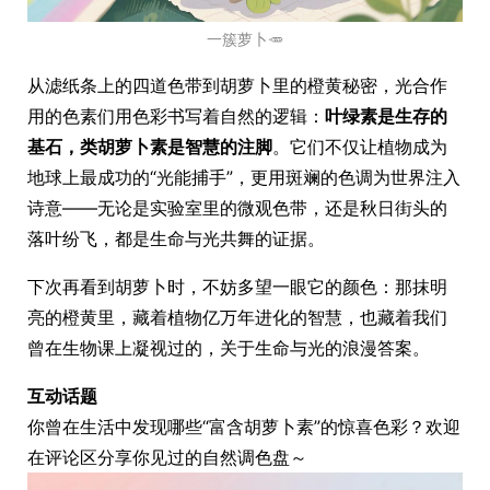
一簇萝卜🥕
从滤纸条上的四道色带到胡萝卜里的橙黄秘密，光合作
用的色素们用色彩书写着自然的逻辑：
叶绿素是生存的
基石，类胡萝卜素是智慧的注脚
。它们不仅让植物成为
地球上最成功的“光能捕手”，更用斑斓的色调为世界注入
诗意——无论是实验室里的微观色带，还是秋日街头的
落叶纷飞，都是生命与光共舞的证据。
下次再看到胡萝卜时，不妨多望一眼它的颜色：那抹明
亮的橙黄里，藏着植物亿万年进化的智慧，也藏着我们
曾在生物课上凝视过的，关于生命与光的浪漫答案。
互动话题
你曾在生活中发现哪些“富含胡萝卜素”的惊喜色彩？欢迎
在评论区分享你见过的自然调色盘～