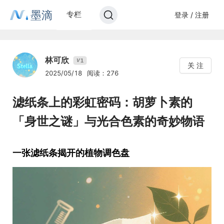
墨滴
专栏
登录 / 注册
林可欣
1
V
关 注
2025/05/18
阅读：276
滤纸条上的彩虹密码：胡萝卜素的
「身世之谜」与光合色素的奇妙物语
一张滤纸条揭开的植物调色盘