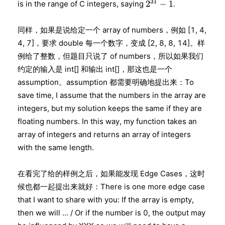
is in the range of C integers, saying
.
同样，如果是说给定一个 array of numbers，例如 [1, 4,
4, 7]，要求 double 每一个数字，变成 [2, 8, 8, 14]。样
例给了整数，但题目只说了 of numbers，所以如果我们
约定的输入是 int[] 和输出 int[]，那这也是一个
assumption。assumption 都需要明确地提出来：To
save time, I assume that the numbers in the array are
integers, but my solution keeps the same if they are
floating numbers. In this way, my function takes an
array of integers and returns an array of integers
with the same length.
在看完了给的样例之后，如果能发现 Edge Cases，这时
候也都一起提出来就好：There is one more edge case
that I want to share with you: If the array is empty,
then we will … / Or if the number is 0, the output may