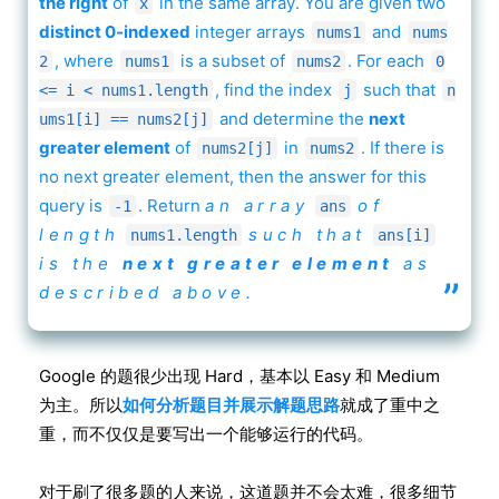
the right
of
in the same array.
You are given two
x
distinct 0-indexed
integer arrays
and
nums1
nums
, where
is a subset of
.
For each
2
nums1
nums2
0
, find the index
such that
<= i < nums1.length
j
n
and determine the
next
ums1[i] == nums2[j]
greater element
of
in
. If there is
nums2[j]
nums2
no next greater element, then the answer for this
query is
.
Return
an array
of
-1
ans
length
such that
nums1.length
ans[i]
is the
next greater element
as
”
described above.
Google 的题很少出现 Hard，基本以 Easy 和 Medium
为主。所以
如何分析题目并展示解题思路
就成了重中之
重，而不仅仅是要写出一个能够运行的代码。
对于刷了很多题的人来说，这道题并不会太难，很多细节