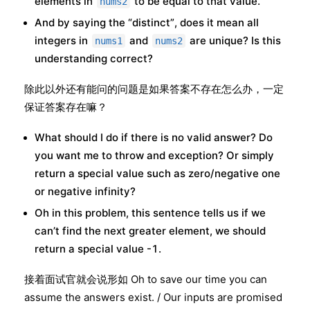
elements in
to be equal to that value.
nums2
And by saying the “distinct”, does it mean all
integers in
and
are unique? Is this
nums1
nums2
understanding correct?
除此以外还有能问的问题是如果答案不存在怎么办，一定
保证答案存在嘛？
What should I do if there is no valid answer? Do
you want me to throw and exception? Or simply
return a special value such as zero/negative one
or negative infinity?
Oh in this problem, this sentence tells us if we
can’t find the next greater element, we should
return a special value -1.
接着面试官就会说形如 Oh to save our time you can
assume the answers exist. / Our inputs are promised