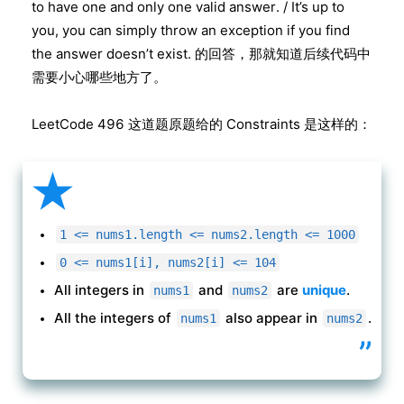
to have one and only one valid answer. / It’s up to
you, you can simply throw an exception if you find
the answer doesn’t exist. 的回答，那就知道后续代码中
需要小心哪些地方了。
LeetCode 496 这道题原题给的 Constraints 是这样的：
★
1 <= nums1.length <= nums2.length <= 1000
0 <= nums1[i], nums2[i] <= 104
All integers in
and
are
unique
.
nums1
nums2
All the integers of
also appear in
.
nums1
nums2
”