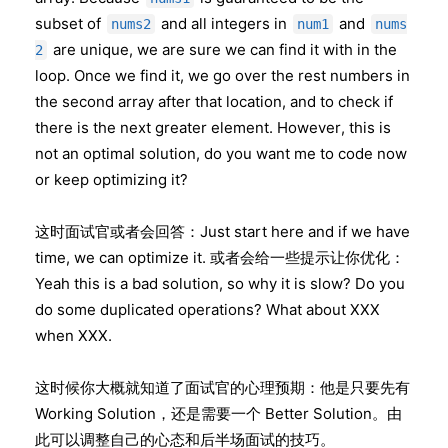
subset of
and all integers in
and
nums2
num1
nums
are unique, we are sure we can find it with in the
2
loop. Once we find it, we go over the rest numbers in
the second array after that location, and to check if
there is the next greater element. However, this is
not an optimal solution, do you want me to code now
or keep optimizing it?
这时面试官或者会回答：Just start here and if we have
time, we can optimize it. 或者会给一些提示让你优化：
Yeah this is a bad solution, so why it is slow? Do you
do some duplicated operations? What about XXX
when XXX.
这时候你大概就知道了面试官的心理预期：他是只要先有
Working Solution，还是需要一个 Better Solution。由
此可以调整自己的心态和后半场面试的技巧。