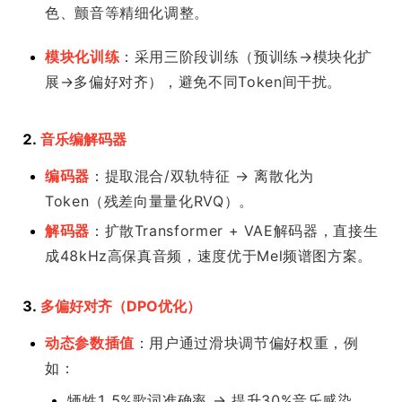
色、颤音等精细化调整。
模块化训练
：采用三阶段训练（预训练→模块化扩
展→多偏好对齐），避免不同Token间干扰。
2.
音乐编解码器
编码器
：提取混合/双轨特征 → 离散化为
Token（残差向量量化RVQ）。
解码器
：扩散Transformer + VAE解码器，直接生
成48kHz高保真音频，速度优于Mel频谱图方案。
3.
多偏好对齐（DPO优化）
动态参数插值
：用户通过滑块调节偏好权重，例
如：
牺牲1.5%歌词准确率 → 提升30%音乐感染