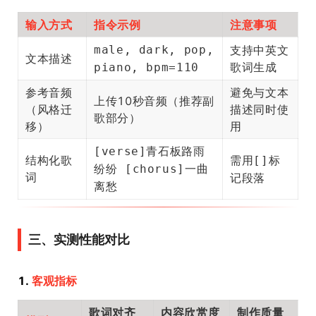
输入方式
指令示例
注意事项
male, dark, pop,
支持中英文
文本描述
歌词生成
piano, bpm=110
参考音频
避免与文本
上传10秒音频（推荐副
（风格迁
描述同时使
歌部分）
移）
用
[verse]青石板路雨
结构化歌
需用
标
[]
纷纷 [chorus]一曲
词
记段落
离愁
三、实测性能对比
1.
客观指标
歌词对齐
内容欣赏度
制作质量