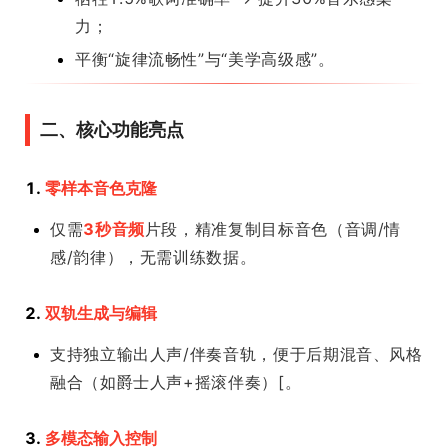
力；
平衡“旋律流畅性”与“美学高级感”。
二、核心功能亮点
1.
零样本音色克隆
仅需
3秒音频
片段，精准复制目标音色（音调/情
感/韵律），无需训练数据。
2.
双轨生成与编辑
支持独立输出人声/伴奏音轨，便于后期混音、风格
融合（如爵士人声+摇滚伴奏）[。
3.
多模态输入控制