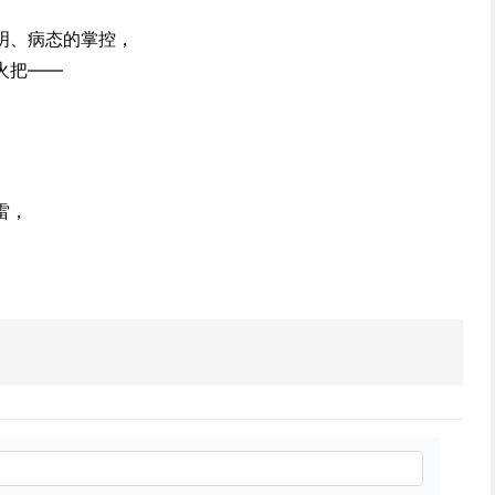
明、病态的掌控，
火把——
雷，