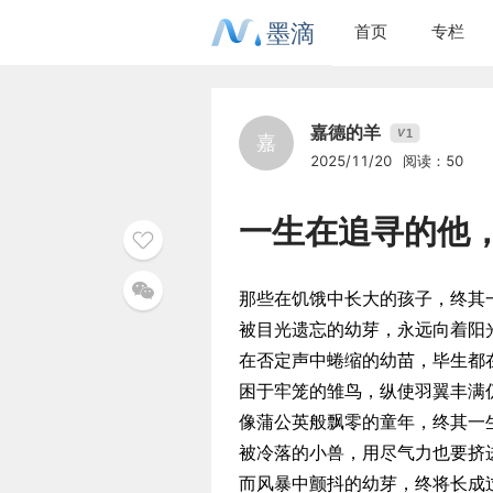
墨滴
首页
专栏
嘉德的羊
1
V
嘉
2025/11/20
阅读：50
一生在追寻的他
那些在饥饿中长大的孩子，终其
被目光遗忘的幼芽，永远向着阳
在否定声中蜷缩的幼苗，毕生都
困于牢笼的雏鸟，纵使羽翼丰满
像蒲公英般飘零的童年，终其一
被冷落的小兽，用尽气力也要挤
而风暴中颤抖的幼芽，终将长成