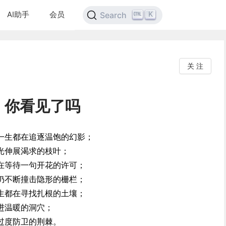
AI助手
会员
K
Search
关 注
，你看见了吗
一生都在追逐温饱的幻影；
光伸展渴求的枝叶；
在等待一句开花的许可；
仍不断撞击隐形的栅栏；
生都在寻找扎根的土壤；
进温暖的洞穴；
过度防卫的荆棘。