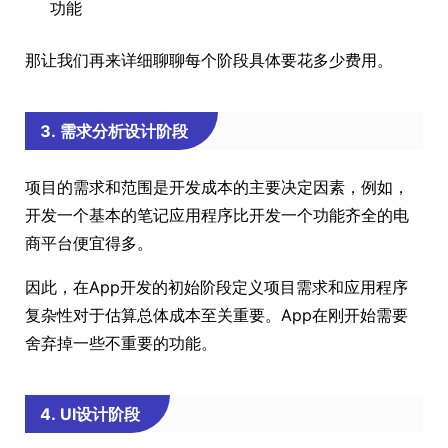
功能
那让我们再来详细聊聊每个阶段具体要花多少费用。
3. 需求分析设计阶段
项目的需求和范围是开发成本的主要决定因素，例如，
开发一个基本的笔记应用程序比开发一个功能齐全的电
商平台便宜得多。
因此，在App开发的初始阶段定义项目需求和应用程序
复杂性对于估算总体成本至关重要。App在刚开始需要
舍弃掉一些不重要的功能。
4. UI设计阶段