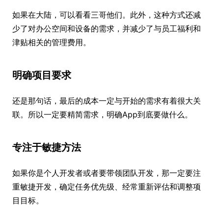
如果在大陆，可以看看三哥他们。此外，这种方式还减
少了对办公空间和设备的需求，并减少了与员工福利和
津贴相关的管理费用。
明确项目要求
还是那句话，最后的成本一定与开始的需求有着很大关
联。所以一定要精简需求，明确App到底要做什么。
专注于敏捷方法
如果你是个人开发者或者要带领团队开发，那一定要注
重敏捷开发，确定任务优先级、经常重新评估和调整项
目目标。