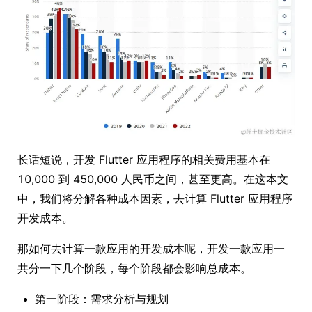
长话短说，开发 Flutter 应用程序的相关费用基本在
10,000 到 450,000 人民币之间，甚至更高。在这本文
中，我们将分解各种成本因素，去计算 Flutter 应用程序
开发成本。
那如何去计算一款应用的开发成本呢，开发一款应用一
共分一下几个阶段，每个阶段都会影响总成本。
第一阶段：需求分析与规划