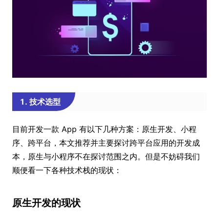
1. 技术选型
目前开发一款 App 有以下几种方案：原生开发、小程
序、跨平台，本文推荐并主要探讨跨平台应用的开发成
本，原生与小程序不在探讨范围之内。但是不妨碍我们
顺便看一下各种技术栈的现状：
原生开发的现状