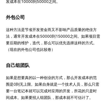
发成本在10000到50000之间。
外包公司
这种方法是节省开发资金而又不影响产品质量的绝佳方
法，通常开发成本在50000到150000之间。如果项目需
要后期的维护，迭代，那么可以优先选择这样的方式。
（现在的外包公司也比较卷）
自己组团队
如果是想要真的以一种创业的方式，那么开发成本的范
围是0到无上限。如果自身就是一个技术人员，那么只需
要一台笔记本就可以完成对应用的开发，所花的只是时
间成本。如果要招人组团队，那成本就不可估计了。