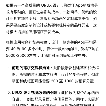
如果有一个高质量的 UI/UX 设计，那对于App的成功是
很有帮助的。但它也会影响成本，一款简单、简约的设
计比具有独特图形、复杂动画动画的定制成本更低。如
果需要高度定制的设计或想要实现特定的品牌元素，这
将极大增加的应用程序开发成本。
根据应用程序的复杂程度，设计一款完整的App平均需
要 40 到 90 多个小时。设计一款App的UI，价格平均在
5000-25000左右，让我们对应到每项工作中去。
前期的需求交流和沟通
：此阶段涉及创建草图和线框
图。所需的时间和成本取决于设计的复杂程度。创建
草图和线框图可能需要 200 至 1000 的预算分配
UI/UX 设计视觉效果的创建
：此阶段为整个App的内
容设计，例如登录界面、注册界面等。同样，实际所
需时间取决于App的复杂性。此阶段的预算范围从