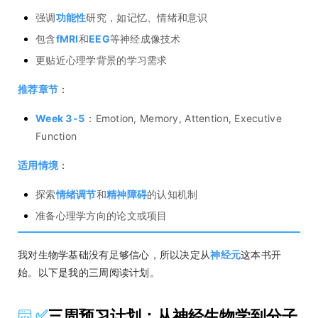
强调
功能性
研究，如记忆、情绪和意识
包含
fMRI
和
EEG
等神经成像技术
更贴近心理学背景的学习需求
推荐章节
：
Week 3-5
：Emotion, Memory, Attention, Executive
Function
适用情境
：
探索
情绪调节
和
精神障碍
的认知机制
准备心理学方向的论文或项目
我对生物学基础没有足够信心，所以决定从
神经元
这本书开
始。以下是我的三周阅读计划。
✅
三周预习计划：从神经生物学到分子