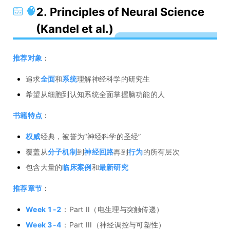
🧠
2. Principles of Neural Science
(Kandel et al.)
推荐对象
：
追求
全面
和
系统
理解神经科学的研究生
希望从细胞到认知系统全面掌握脑功能的人
书籍特点
：
权威
经典，被誉为“神经科学的圣经”
覆盖从
分子机制
到
神经回路
再到
行为
的所有层次
包含大量的
临床案例
和
最新研究
推荐章节
：
Week 1-2
：Part II（电生理与突触传递）
Week 3-4
：Part III（神经调控与可塑性）