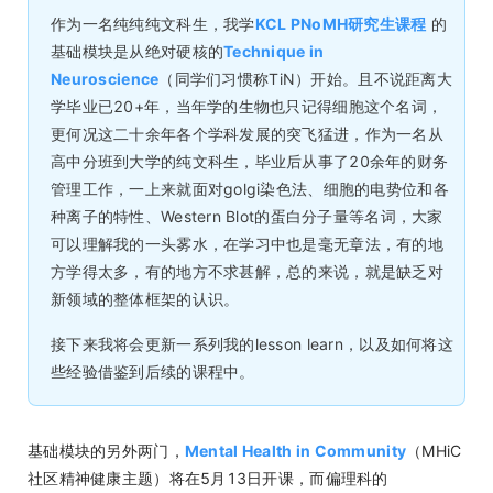
作为一名纯纯纯文科生，我学
KCL PNoMH研究生课程
的
基础模块是从绝对硬核的
Technique in
Neuroscience
（同学们习惯称TiN）开始。且不说距离大
学毕业已20+年，当年学的生物也只记得细胞这个名词，
更何况这二十余年各个学科发展的突飞猛进，作为一名从
高中分班到大学的纯文科生，毕业后从事了20余年的财务
管理工作，一上来就面对golgi染色法、细胞的电势位和各
种离子的特性、Western Blot的蛋白分子量等名词，大家
可以理解我的一头雾水，在学习中也是毫无章法，有的地
方学得太多，有的地方不求甚解，总的来说，就是缺乏对
新领域的整体框架的认识。
接下来我将会更新一系列我的lesson learn，以及如何将这
些经验借鉴到后续的课程中。
基础模块的另外两门，
Mental Health in Community
（MHiC
社区精神健康主题）将在5月13日开课，而偏理科的