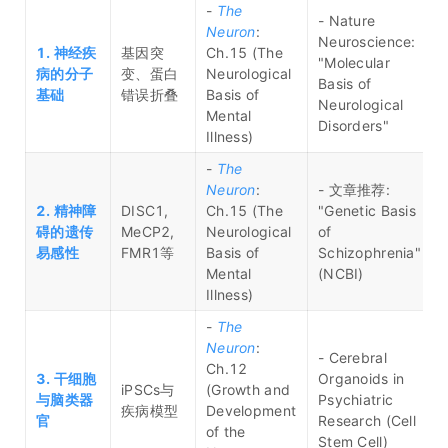
-
The
- Nature
Neuron
:
Neuroscience:
1. 神经疾
基因突
Ch.15 (The
"Molecular
病的分子
变、蛋白
Neurological
Basis of
基础
错误折叠
Basis of
Neurological
Mental
Disorders"
Illness)
-
The
Neuron
:
- 文章推荐:
2. 精神障
DISC1,
Ch.15 (The
"Genetic Basis
碍的遗传
MeCP2,
Neurological
of
易感性
FMR1等
Basis of
Schizophrenia"
Mental
(NCBI)
Illness)
-
The
Neuron
:
- Cerebral
Ch.12
3. 干细胞
Organoids in
iPSCs与
(Growth and
与脑类器
Psychiatric
疾病模型
Development
官
Research (Cell
of the
Stem Cell)