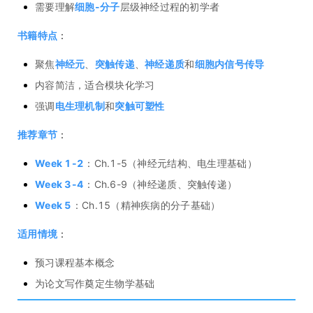
需要理解
细胞-分子
层级神经过程的初学者
书籍特点
：
聚焦
神经元
、
突触传递
、
神经递质
和
细胞内信号传导
内容简洁，适合模块化学习
强调
电生理机制
和
突触可塑性
推荐章节
：
Week 1-2
：Ch.1-5（神经元结构、电生理基础）
Week 3-4
：Ch.6-9（神经递质、突触传递）
Week 5
：Ch.15（精神疾病的分子基础）
适用情境
：
预习课程基本概念
为论文写作奠定生物学基础