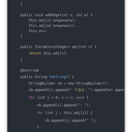
    }
    public void addEdge(int v, int w) {
        this.adj[v].enqueue(w);
        this.adj[w].enqueue(v);
        this.e++;
    }
    public Iterable<Integer> adj(int v) {
return
 this.adj[v];
    }
    @Override
    public String 
toString
() {
        StringBuilder sb = new StringBuilder();
        sb.append(v).append(
" 个顶点，"
).append(e).append(
"
for
 (int i = 0; i < v; i++) {
            sb.append(i).append(
": "
);
for
 (int j : this.adj[i]) {
                sb.append(j).append(
" "
);
            }