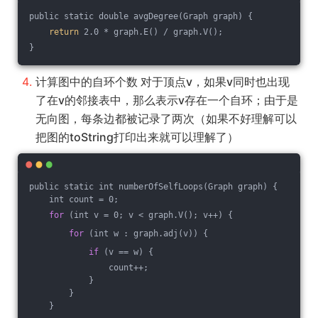
public static double avgDegree(Graph graph) {
return
 2.0 * graph.E() / graph.V();
}
计算图中的自环个数 对于顶点v，如果v同时也出现
了在v的邻接表中，那么表示v存在一个自环；由于是
无向图，每条边都被记录了两次（如果不好理解可以
把图的toString打印出来就可以理解了）
public static int numberOfSelfLoops(Graph graph) {
    int count = 0;
for
 (int v = 0; v < graph.V(); v++) {
for
 (int w : graph.adj(v)) {
if
 (v == w) {
                count++;
            }
        }
    }