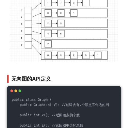
无向图的API定义
public class Graph {
    public Graph(int V); //创建含有v个顶点不含边的图
    public int V(); //返回顶点的个数
    public int E(); //返回图中边的总数