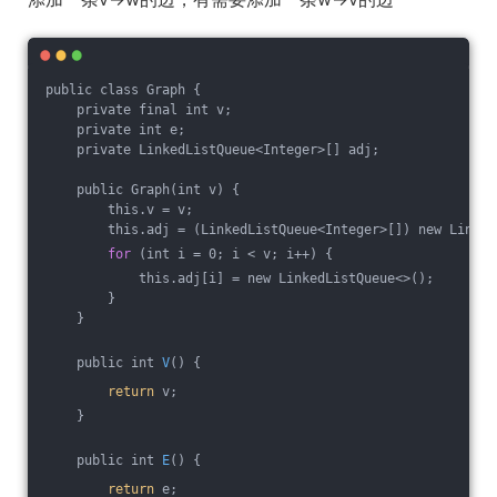
public class Graph {
    private final int v;
    private int e;
    private LinkedListQueue<Integer>[] adj;
    public Graph(int v) {
        this.v = v;
        this.adj = (LinkedListQueue<Integer>[]) new Linked
for
 (int i = 0; i < v; i++) {
            this.adj[i] = new LinkedListQueue<>();
        }
    }
    public int 
V
() {
return
 v;
    }
    public int 
E
() {
return
 e;