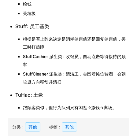
给钱
丢垃圾
Stuff: 员工基类
根据是否上阵来决定是消耗健康值还是回复健康值，罢
工时打瞌睡
StuffCashier 派生类 : 收银员，自动点击等待接待的顾
客
StuffCleaner 派生类 : 清洁工，会围着摊位转圈，会朝
垃圾方向移动并清扫
TuHao: 土豪
跟顾客类似，但行为队列只有闲逛->撒钱->离场。
分类：
其他
标签：
其他