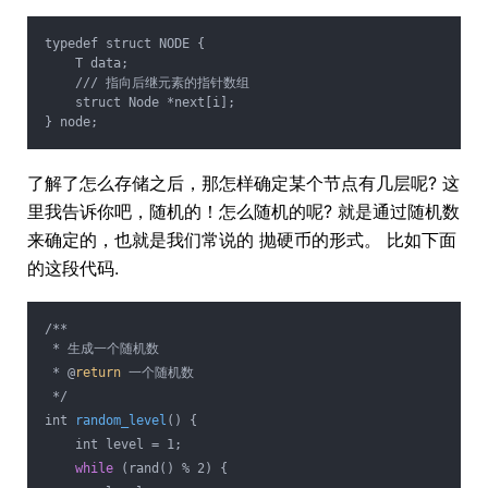
typedef struct NODE {
    T data;
    /// 指向后继元素的指针数组
    struct Node *next[i];
} node;
了解了怎么存储之后，那怎样确定某个节点有几层呢? 这
里我告诉你吧，随机的！怎么随机的呢? 就是通过随机数
来确定的，也就是我们常说的 抛硬币的形式。 比如下面
的这段代码.
/**
 * 生成一个随机数
 * @
return
 一个随机数
 */
int 
random_level
() {
    int level = 1;
while
 (rand() % 2) {