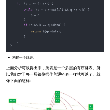
for
 (; i >= 0; i--) {
while
 ((q = p->next[i]) && q->k < k) {
            p = q;
        }
if
 (q && k == q->data) {
return
 &(q->data);
        }
    }
}
构建一个跳表。
上面分析可以得出来，跳表是一个多层的有序链表。所
以我们对于每一层都像操作普通链表一样就可以了。就
像下面的这样: