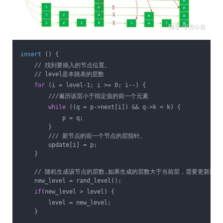
insert
 () {
    // 找到要插入的节点位置。
    // level是本跳表的层数
for
 (i = level-1; i >= 0; i--) {
        ///遍历该层小于指定值的前一个元素
while
 ((q = p->next[i]) && q->k < k) {
            p = q;
        }
        /// 新节点的前一个节点的层指针。
        update[i] = p;
    }
    // 随机生成该节点的层数,如果生成的层数大于当前层，需要更新跳表中
    new_level = rand_level();
if
(new_level > level) {
        level = new_level;
    }