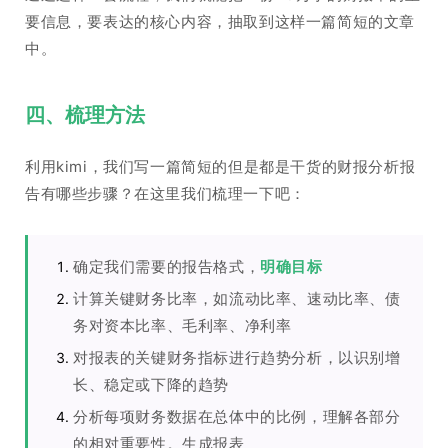
要信息，要表达的核心内容，抽取到这样一篇简短的文章
中。
四、梳理方法
利用kimi，我们写一篇简短的但是都是干货的财报分析报
告有哪些步骤？在这里我们梳理一下吧：
确定我们需要的报告格式，
明确目标
计算关键财务比率，如流动比率、速动比率、债
务对资本比率、毛利率、净利率
对报表的关键财务指标进行趋势分析，以识别增
长、稳定或下降的趋势
分析每项财务数据在总体中的比例，理解各部分
的相对重要性。生成报表