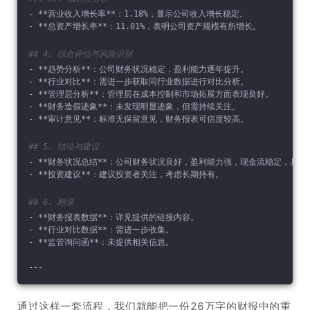
- **营业收入增长率**：1.18%，显示公司收入增长稳定。
- **总资产增长率**：11.01%，表明公司资产规模有所增长。
## 4. 综合评估与风险识别
- **趋势分析**：公司财务状况稳定，盈利能力逐年提升。
- **行业对比**：需进一步获取同行业数据进行对比分析。
- **管理层分析**：管理层在成本控制和市场拓展方面表现良好。
- **财务造假迹象**：未发现明显迹象，但需持续关注。
- **审计意见**：标准无保留意见，财务报表可信度较高。
## 5. 结论与建议
- **财务状况总结**：公司财务状况良好，盈利能力强，现金流稳定，具
- **投资建议**：建议投资者关注，考虑长期持有。
## 6. 附录
- **财务报表数据**：详见提供的链接内容。
- **行业对比数据**：需进一步收集。
- **监管询问函**：未提供相关信息。
---
通过这样一套流程，我们就能把一份26万字的财报中的重