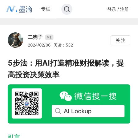
墨滴
专栏
登录 / 注册
二狗子
1
V
关 注
2024/02/06
阅读：532
5步法：用AI打造精准财报解读，提
高投资决策效率
引言