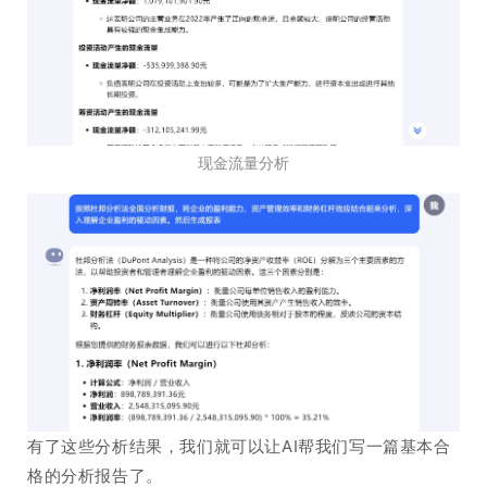
现金流量分析
有了这些分析结果，我们就可以让AI帮我们写一篇基本合
格的分析报告了。