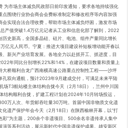
费 为市场主体减负民政部日前印发通知，要求各地持续强化
重点围绕行业协会商会会费标准制定和修改程序等内容加强
商会实现合法合理收费，帮助市场主体减负纾困，激发市场
总产值突破1.4万亿元记者从工业和信息化部了解到，2022
创历史新高，全国多晶硅、硅片、电池、组件产量同比增长
.4万亿元人民币。宁夏：推进大项目建设补短板增动能开春以
级、新兴产业培育发展。各地全力以赴抓开工、抓进度，目
022年同比分别增长22%和14%，在建设项目数量和质量上
特大桥顺利合龙广西南横高速公路重点控制性工程——沙坪
孔双向通航，预计2023年9月建成交付，可满足未来平陆
机场T3航站楼主体结构合拢今天（2月18日），兰州中川国
体结构顺利合拢，扩建工程计划在2024年10月转场投运，
3800万人次、年货邮吞吐量30万吨。首届中国非物质文化遗
化遗产保护年会今天（2月18日）在陕西榆林开幕，以“打
彩”为主题，200余个非遗项目、500余名非遗传承人集中
展演等系列活动，展示新时代中国非遗保护成果。雄安新区