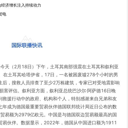
为经济增长注入持续动力
贺电
国际联播快讯
至今天（2月18日）下午，土耳其南部强震在土耳其和叙利亚
人。在土耳其哈塔伊省，17日，一名被困废墟278个小时的男
生后，搜救人员排查了至少2万栋建筑，专家已对受地震影响
损害评估。叙利亚方面，叙利亚总统巴沙尔·阿萨德16日晚
到救援行动中的政府、机构和个人，特别感谢来自兄弟和友
七年成为德国最重要贸易伙伴德国联邦统计局近日公布的数
边贸易额为2979亿欧元。中国是与德国双边贸易额最高的国
易伙伴。数据显示，2022年，德国从中国进口额为1911