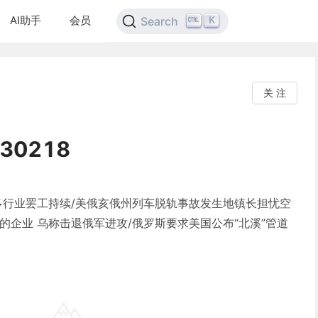
AI助手
会员
K
Search
关 注
0218
多行业罢工持续/美俄亥俄州列车脱轨事故发生地镇长担忧空
的企业 乌称击退俄军进攻/俄罗斯要求美国公布“北溪”管道