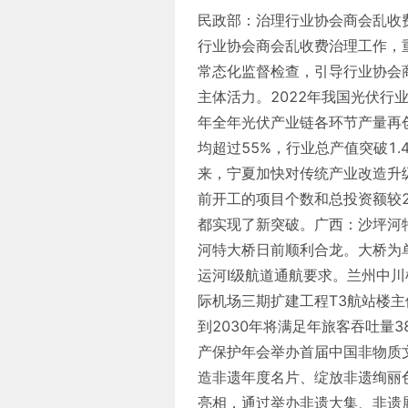
民政部：治理行业协会商会乱收
行业协会商会乱收费治理工作，
常态化监督检查，引导行业协会
主体活力。2022年我国光伏行业
年全年光伏产业链各环节产量再
均超过55%，行业总产值突破1
来，宁夏加快对传统产业改造升
前开工的项目个数和总投资额较2
都实现了新突破。广西：沙坪河
河特大桥日前顺利合龙。大桥为单
运河Ⅰ级航道通航要求。兰州中川
际机场三期扩建工程T3航站楼主
到2030年将满足年旅客吞吐量
产保护年会举办首届中国非物质文
造非遗年度名片、绽放非遗绚丽色
亮相，通过举办非遗大集、非遗