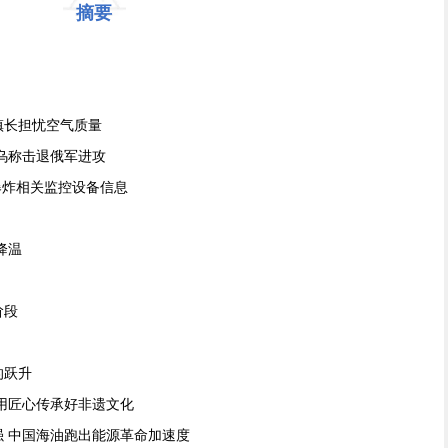
摘要
镇长担忧空气质量
乌称击退俄军进攻
爆炸相关监控设备信息
降温
阶段
的跃升
用匠心传承好非遗文化
 中国海油跑出能源革命加速度