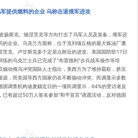
军提供燃料的企业 乌称击退俄军进攻
库皮扬斯克、顿涅茨克等方向打击了乌军人员及装备，俄军还
药的企业。乌克兰方面称，位于克列缅丘格的最大炼油厂遭
涅茨克、卢甘斯克多个定居点附近的进攻。美国国防部17日
训练的乌克兰士兵已完成了“布雷德利”步兵战车操作等培
权煽动俄乌冲突国际人士指出，美西方为了维持霸权，挤压
根源，而美国等西方国家仍在不断煽动冲突。民调显示多数
德国调查机构迪麦颇近日的一项民调显示，64%的受访者反
已有超过50万人签名参加“和平宣言”请愿活动，反对德国