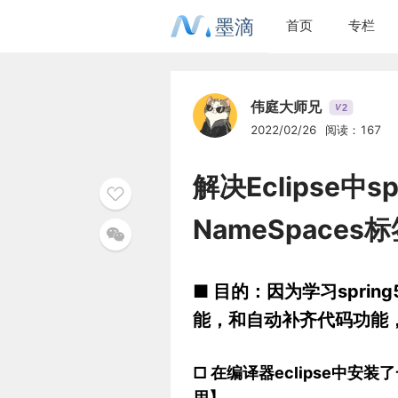
墨滴
首页
专栏
伟庭大师兄
2
V
2022/02/26
阅读：167
解决Eclipse中
NameSpaces
■ 目的：因为学习sprin
能，和自动补齐代码功能
□ 在编译器eclipse中安装了一
用】