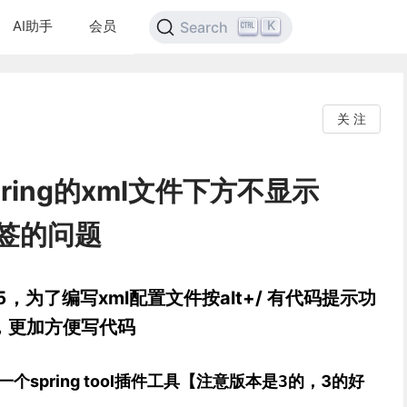
AI助手
会员
K
Search
关 注
spring的xml文件下方不显示
标签的问题
g5，为了编写xml配置文件按alt+/ 有代码提示功
，更加方便写代码
个spring tool插件工具【
注意版本是3的
，3的好