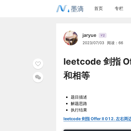
墨滴
首页
专栏
jaryue
2
V
2023/07/03
阅读：66
leetcode 剑指 
和相等
题目描述
解题思路
执行结果
leetcode 剑指 Offer II 012.