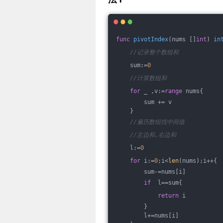
func
pivotIndex
(nums []
int
)
in
//记录整个数组和
    sum:=
0
//计算数组和
for
 _ ,v:=
range
 nums{
        sum += v
    }
//遍历数组找中间值
//左边和,右边和
    l:=
0
for
 i:=
0
;i<
len
(nums);i++{
        sum-=nums[i]
if
  l==sum{
return
 i
        }
        l+=nums[i]