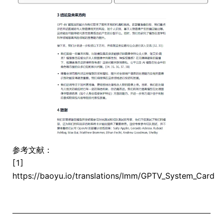
参考文献：
[1]
https://baoyu.io/translations/lmm/GPTV_System_Card