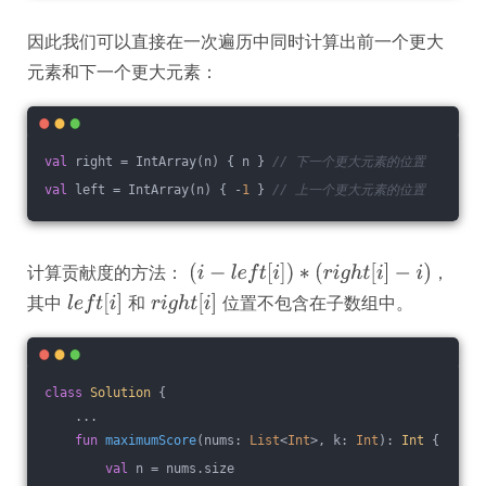
因此我们可以直接在一次遍历中同时计算出前一个更大
元素和下一个更大元素：
val
 right = IntArray(n) { n } 
// 下一个更大元素的位置
val
 left = IntArray(n) { -
1
 } 
// 上一个更大元素的位置
计算贡献度的方法：
，
其中
和
位置不包含在子数组中。
class
Solution
{
    ...
fun
maximumScore
(nums: 
List
<
Int
>, k: 
Int
)
: 
Int
 {
val
 n = nums.size