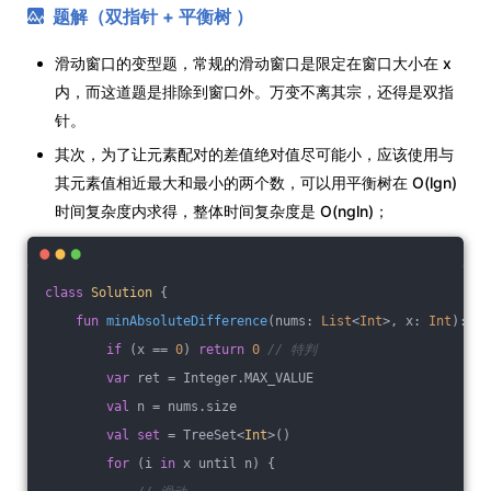
题解（双指针 + 平衡树 ）
滑动窗口的变型题，常规的滑动窗口是限定在窗口大小在 x
内，而这道题是排除到窗口外。万变不离其宗，还得是双指
针。
其次，为了让元素配对的差值绝对值尽可能小，应该使用与
其元素值相近最大和最小的两个数，可以用平衡树在 O(lgn)
时间复杂度内求得，整体时间复杂度是 O(ngln)；
class
Solution
{
fun
minAbsoluteDifference
(nums: 
List
<
Int
>, x: 
Int
)
: 
In
if
 (x == 
0
) 
return
0
// 特判
var
 ret = Integer.MAX_VALUE
val
 n = nums.size
val
set
 = TreeSet<
Int
>()
for
 (i 
in
 x until n) {