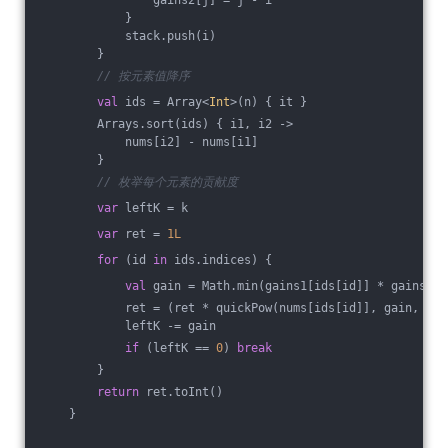
            }
            stack.push(i)
        }
// 按元素值降序
val
 ids = Array<
Int
>(n) { it }
        Arrays.sort(ids) { i1, i2 ->
            nums[i2] - nums[i1]
        }
// 枚举每个元素的贡献度
var
 leftK = k
var
 ret = 
1L
for
 (id 
in
 ids.indices) {
val
 gain = Math.min(gains1[ids[id]] * gains2[i
            ret = (ret * quickPow(nums[ids[id]], gain, MOD
            leftK -= gain
if
 (leftK == 
0
) 
break
        }
return
 ret.toInt()
    }