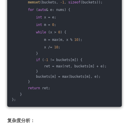
memset
(buckets, 
-1
, 
sizeof
(buckets));
for
 (
auto
& e: nums) {
int
 x = e;
int
 m = 
0
;
while
 (x > 
0
) {
                m = max(m, x % 
10
);
                x /= 
10
;
            }
if
 (
-1
 != buckets[m]) {
                ret = max(ret, buckets[m] + e);
            }
            buckets[m] = max(buckets[m], e);
        }
return
 ret;
    }
};
复杂度分析：