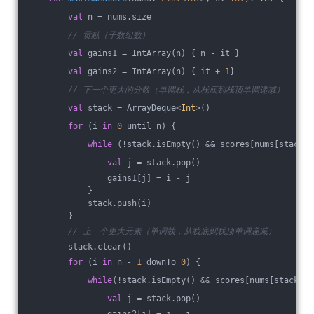
val
 n = nums.size
// 贡献（子数组数）
val
 gains1 = IntArray(n) { n - it }
val
 gains2 = IntArray(n) { it + 
1
}
// 下一个更大的分数（单调栈，从栈底到栈顶单调递减）
val
 stack = ArrayDeque<
Int
>()
for
 (i 
in
0
 until n) {
while
 (!stack.isEmpty() && scores[nums[stack.p
val
 j = stack.pop()
                gains1[j] = i - j
            }
            stack.push(i)
        }
// 上一个更大元素（单调栈，从栈底到栈顶单调递减）
        stack.clear()
for
 (i 
in
 n - 
1
 downTo 
0
) {
while
(!stack.isEmpty() && scores[nums[stack.pe
val
 j = stack.pop()
                gains2[j] = j - i