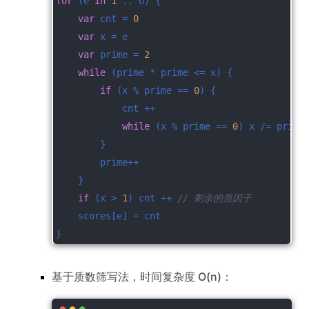
for
 (e 
in
1
 .. U) {
var
 cnt = 
0
var
 x = e
var
 prime = 
2
while
 (prime * prime <= x) {
if
 (x % prime == 
0
) {
            cnt ++
while
 (x % prime == 
0
) x /= prime
        }
        prime++
    }
if
 (x > 
1
) cnt ++ 
// 剩余的质因子
    scores[e] = cnt
}
基于质数筛写法，时间复杂度 O(n)：