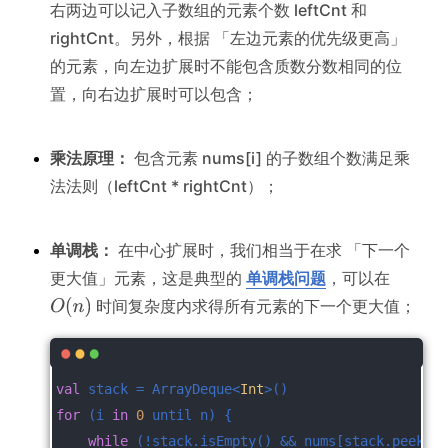
右两边可以记入子数组的元素个数 leftCnt 和
rightCnt。另外，根据 「左边元素的优先级更高」
的元素，向左边扩展时不能包含质数分数相同的位
置，向右边扩展时可以包含；
乘法原理：
包含元素 nums[i] 的子数组个数满足乘
法法则（leftCnt * rightCnt）；
单调栈：
在中心扩展时，我们相当于在求 「下一个
更大值」元素，这是典型的
单调栈问题
，可以在
时间复杂度内求得所有元素的下一个更大值；
val
 stack = ArrayDeque<
Int
>()
for
 (i 
in
0
 until n) {
while
 (!stack.isEmpty() && nums[stack.peek()]