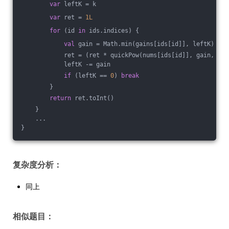
var
 leftK = k
var
 ret = 
1L
for
 (id 
in
 ids.indices) {
val
 gain = Math.min(gains[ids[id]], leftK)
            ret = (ret * quickPow(nums[ids[id]], gain, MOD
            leftK -= gain
if
 (leftK == 
0
) 
break
        }
return
 ret.toInt()
    }
    ...
}
复杂度分析：
同上
相似题目：