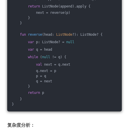
return
 ListNode(append).apply {
            next = reverse(p)
        }
    }
fun
reverse
(head: 
ListNode
?)
: ListNode? {
var
 p: ListNode? = 
null
var
 q = head
while
 (
null
 != q) {
val
 next = q.next
            q.next = p
            p = q
            q = next
        }
return
 p
    }
}
复杂度分析：