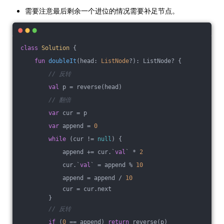
需要注意最后剩余一个进位的情况需要补足节点。
class
Solution
{
fun
doubleIt
(head: 
ListNode
?)
: ListNode? {
// 反转
val
 p = reverse(head)
// 翻倍
var
 cur = p
var
 append = 
0
while
 (cur != 
null
) {
            append += cur.`
val
` * 
2
            cur.`
val
` = append % 
10
            append = append / 
10
            cur = cur.next
        }
// 反转
if
 (
0
 == append) 
return
 reverse(p)