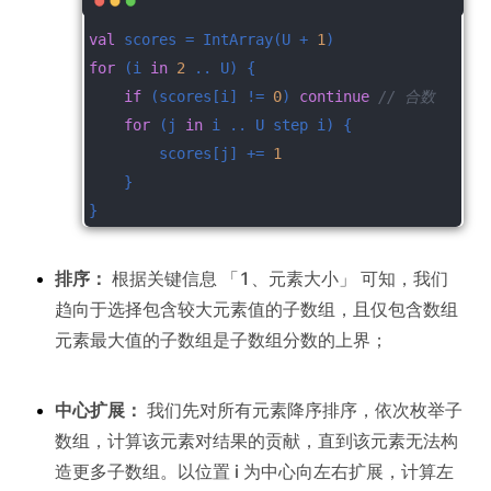
val
 scores = IntArray(U + 
1
)
for
 (i 
in
2
 .. U) {
if
 (scores[i] != 
0
) 
continue
// 合数
for
 (j 
in
 i .. U step i) {
        scores[j] += 
1
    }
}
排序：
根据关键信息 「1、元素大小」 可知，我们
趋向于选择包含较大元素值的子数组，且仅包含数组
元素最大值的子数组是子数组分数的上界；
中心扩展：
我们先对所有元素降序排序，依次枚举子
数组，计算该元素对结果的贡献，直到该元素无法构
造更多子数组。以位置 i 为中心向左右扩展，计算左