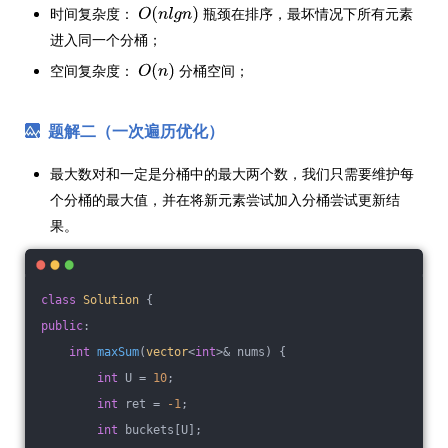
时间复杂度：
瓶颈在排序，最坏情况下所有元素
进入同一个分桶；
空间复杂度：
分桶空间；
题解二（一次遍历优化）
最大数对和一定是分桶中的最大两个数，我们只需要维护每
个分桶的最大值，并在将新元素尝试加入分桶尝试更新结
果。
class
Solution
 {
public
:
int
maxSum
(
vector
<
int
>& nums)
{
int
 U = 
10
;
int
 ret = 
-1
;
int
 buckets[U];