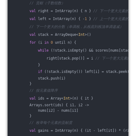
// 贡献（子数组数）
val
 right = IntArray(n) { n } 
// 下一个更大元素的位置
val
 left = IntArray(n) { -
1
 } 
// 上一个更大元素的位置
// 下一个更大的分数（单调栈，从栈底到栈顶单调递减）
val
 stack = ArrayDeque<
Int
>()
for
 (i 
in
0
 until n) {
while
 (!stack.isEmpty() && scores[nums[stack.p
                right[stack.pop()] = i 
// 下一个更大元素的位
            }
if
 (!stack.isEmpty()) left[i] = stack.peek() 
            stack.push(i)
        }
// 按元素值降序
val
 ids = Array<
Int
>(n) { it }
        Arrays.sort(ids) { i1, i2 ->
            nums[i2] - nums[i1]
        }
// 枚举每个元素的贡献度
val
 gains = IntArray(n) { (it - left[it]) * (right