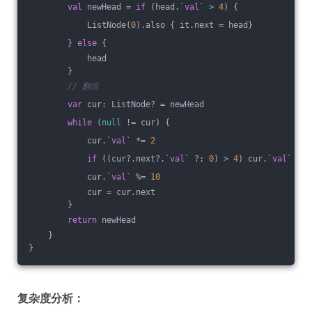
val
 newHead = 
if
 (head.`
val
` > 
4
) {
            ListNode(
0
).also { it.next = head}
        } 
else
 {
            head
        }
// 翻倍
var
 cur: ListNode? = newHead
while
 (
null
 != cur) {
            cur.`
val
` *= 
2
if
 ((cur?.next?.`
val
` ?: 
0
) > 
4
) cur.`
val
` += 
            cur.`
val
` %= 
10
            cur = cur.next
        }
return
 newHead
    }
}
复杂度分析：