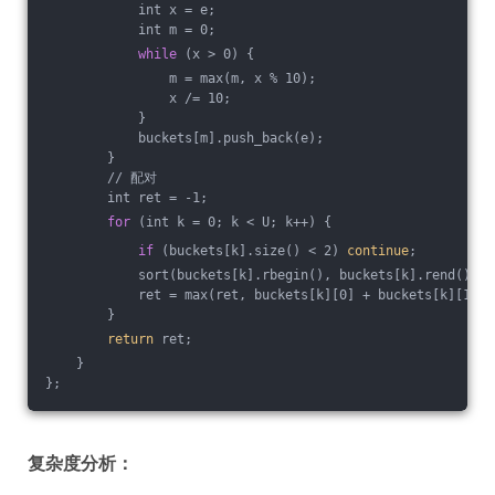
            int x = e;
            int m = 0;
while
 (x > 0) {
                m = max(m, x % 10);
                x /= 10;
            }
            buckets[m].push_back(e);
        }
        // 配对
        int ret = -1;
for
 (int k = 0; k < U; k++) {
if
 (buckets[k].size() < 2) 
continue
;
            sort(buckets[k].rbegin(), buckets[k].rend());
            ret = max(ret, buckets[k][0] + buckets[k][1]);
        }
return
 ret;
    }
};
复杂度分析：