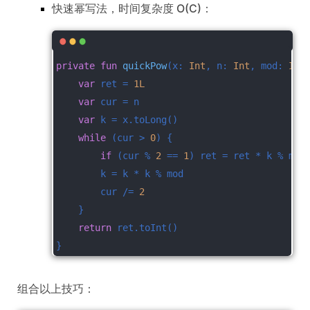
快速幂写法，时间复杂度 O(C)：
private
fun
quickPow
(x: 
Int
, n: 
Int
, mod: 
Int
var
 ret = 
1L
var
 cur = n
var
 k = x.toLong()
while
 (cur > 
0
) {
if
 (cur % 
2
 == 
1
) ret = ret * k % mod
        k = k * k % mod
        cur /= 
2
    }
return
 ret.toInt()
}
组合以上技巧：