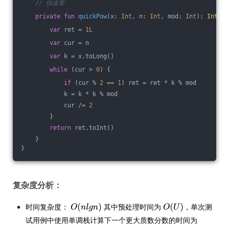
// 快速幂
private
fun
quickPow
(x: 
Int
, n: 
Int
, mod: 
Int
)
: 
Int
 {
var
 ret = 
1L
var
 cur = n
var
 k = x.toLong()
while
 (cur > 
0
) {
if
 (cur % 
2
 == 
1
) ret = ret * k % mod
            k = k * k % mod
            cur /= 
2
        }
return
 ret.toInt()
    }
}
复杂度分析：
时间复杂度：
其中预处理时间为
，单次测
试用例中使用单调栈计算下一个更大质数分数的时间为