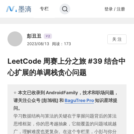
墨滴
专栏
登录 / 注册
彭丑丑
2
V
关 注
2023/08/13
阅读：173
LeetCode 周赛上分之旅 #39 结合中
心扩展的单调栈贪心问题
⭐️
本文已收录到 AndroidFamily，技术和职场问题，
请关注公众号 [彭旭锐] 和
BaguTree Pro
知识星球提
问。
学习数据结构与算法的关键在于掌握问题背后的算法
思维框架，你的思考越抽象，它能覆盖的问题域就越
广，理解难度也更复杂。在这个专栏里，小彭与你分