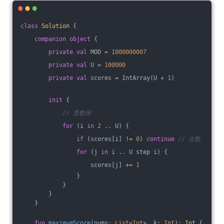
class
Solution
{
companion
object
 {
private
val
 MOD = 
1000000007
private
val
 U = 
100000
private
val
 scores = IntArray(U + 
1
)
init
 {
// 质数筛
for
 (i 
in
2
 .. U) {
if
 (scores[i] != 
0
) 
continue
// 合数
for
 (j 
in
 i .. U step i) {
                    scores[j] += 
1
                }
            }
        }
    }
fun
maximumScore
(nums: 
List
<
Int
>, k: 
Int
)
: 
Int
 {