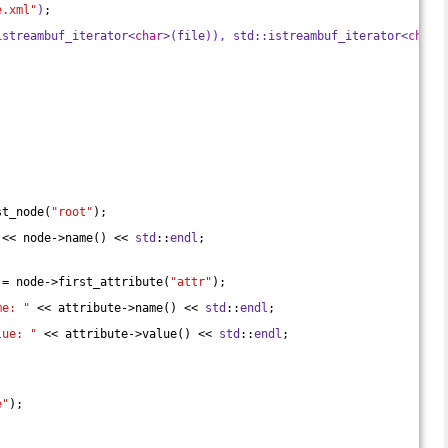
e.xml"
)
;
istreambuf_iterator<
char
>(file)), 
std
::istreambuf_iterator<
char
>
st_node(
"root"
);
 << node->name() << 
std
::
endl
;
 = node->first_attribute(
"attr"
);
me: "
 << attribute->name() << 
std
::
endl
;
lue: "
 << attribute->value() << 
std
::
endl
;
e"
);