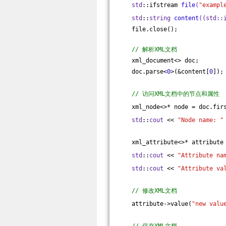
std
::ifstream 
file
(
"exampl
std
::
string
content
((
std
::
    file.close();
// 解析XML文档
    xml_document<> doc;
    doc.parse<
0
>(&content[
0
]);
// 访问XML文档中的节点和属性
    xml_node<>* node = doc.fir
std
::
cout
 << 
"Node name: "
    xml_attribute<>* attribute
std
::
cout
 << 
"Attribute na
std
::
cout
 << 
"Attribute va
// 修改XML文档
    attribute->value(
"new valu