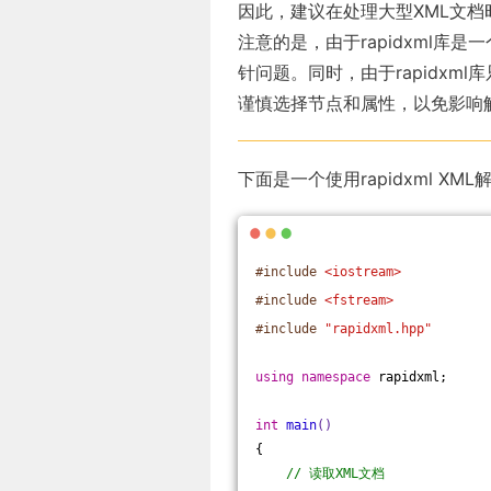
因此，建议在处理大型XML文档时
注意的是，由于rapidxml
针问题。同时，由于rapidxm
谨慎选择节点和属性，以免影响
下面是一个使用rapidxml X
#
include
<iostream>
#
include
<fstream>
#
include
"rapidxml.hpp"
using
namespace
 rapidxml;
int
main
()
{
// 读取XML文档