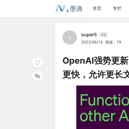
墨滴
首页
专栏
super5
1
V
s
2023/06/14
阅读：79
OpenAI强势
更快，允许更长