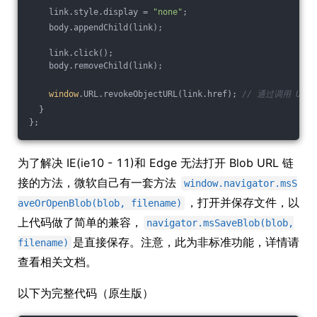
    link.style.display = 
"none"
;
    body.appendChild(link);
    link.click();
    body.removeChild(link);
window
.URL.revokeObjectURL(link.href); 
// 通过调用 URL.c
  }
};
为了解决 IE(ie10 - 11)和 Edge 无法打开 Blob URL 链
接的方法，微软自己有一套方法
window.navigator.msS
，打开并保存文件，以
aveOrOpenBlob(blob, filename)
上代码做了简单的兼容，
navigator.msSaveBlob(blob,
是直接保存。注意，此为非标准功能，详情请
filename)
查看相关文档。
以下为完整代码（原生版）