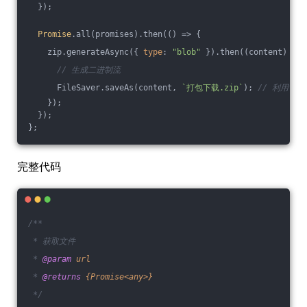
  });
Promise
.all(promises).then(
()
 =>
 {
    zip.generateAsync({ 
type
: 
"blob"
 }).then(
(
content
) =>
 
// 生成二进制流
      FileSaver.saveAs(content, 
`打包下载.zip`
); 
// 利用fil
    });
  });
};
完整代码
/**
 * 获取文件
 * 
@param 
url
 * 
@returns 
{Promise<any>}
 */