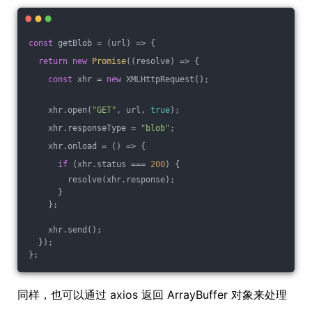
const
 getBlob = 
(
url
) =>
 {
return
new
Promise
(
(
resolve
) =>
 {
const
 xhr = 
new
 XMLHttpRequest();
    xhr.open(
"GET"
, url, 
true
);
    xhr.responseType = 
"blob"
;
    xhr.onload = 
()
 =>
 {
if
 (xhr.status === 
200
) {
        resolve(xhr.response);
      }
    };
    xhr.send();
  });
};
同样，也可以通过 axios 返回 ArrayBuffer 对象来处理