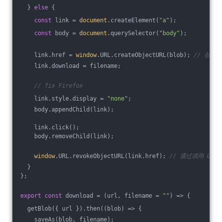
  } 
else
 {
const
 link = 
document
.createElement(
"a"
);
const
 body = 
document
.querySelector(
"body"
);
    link.href = 
window
.URL.createObjectURL(blob); 
// 创建对
    link.download = filename;
// fix Firefox
    link.style.display = 
"none"
;
    body.appendChild(link);
    link.click();
    body.removeChild(link);
window
.URL.revokeObjectURL(link.href); 
// 通过调用 URL.c
  }
};
export
const
 download = 
(
url, filename = 
""
) =>
 {
  getBlob({ url }).then(
(
blob
) =>
 {
    saveAs(blob, filename);