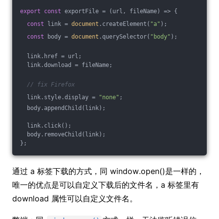
export
const
 exportFile = 
(
url, fileName
) =>
 {
const
 link = 
document
.createElement(
"a"
);
const
 body = 
document
.querySelector(
"body"
);
  link.href = url;
  link.download = fileName;
// fix Firefox
  link.style.display = 
"none"
;
  body.appendChild(link);
  link.click();
  body.removeChild(link);
};
通过 a 标签下载的方式，同 window.open()是一样的，
唯一的优点是可以自定义下载后的文件名，a 标签里有
download 属性可以自定义文件名。