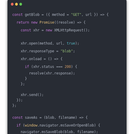
const
 getBlob = 
(
{ method = 
"GET"
, url }
) =>
 {
return
new
Promise
(
(
resolve
) =>
 {
const
 xhr = 
new
 XMLHttpRequest();
    xhr.open(method, url, 
true
);
    xhr.responseType = 
"blob"
;
    xhr.onload = 
()
 =>
 {
if
 (xhr.status === 
200
) {
        resolve(xhr.response);
      }
    };
    xhr.send();
  });
};
const
 saveAs = 
(
blob, filename
) =>
 {
if
 (
window
.navigator.msSaveOrOpenBlob) {
    navigator.msSaveBlob(blob, filename);