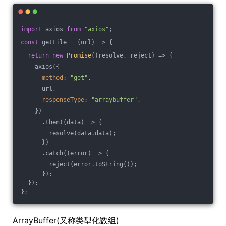
import
 axios 
from
"axios"
;
const
 getFile = 
(
url
) =>
 {
return
new
Promise
(
(
resolve, reject
) =>
 {
    axios({
method
: 
"get"
,
      url,
responseType
: 
"arraybuffer"
,
    })
      .then(
(
data
) =>
 {
        resolve(data.data);
      })
      .catch(
(
error
) =>
 {
        reject(error.toString());
      });
  });
};
ArrayBuffer(又称类型化数组)