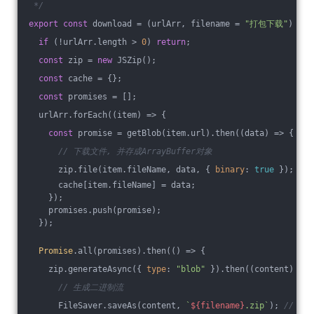
 */
export
const
 download = 
(
urlArr, filename = 
"打包下载"
) =>
 
if
 (!urlArr.length > 
0
) 
return
;
const
 zip = 
new
 JSZip();
const
 cache = {};
const
 promises = [];
  urlArr.forEach(
(
item
) =>
 {
const
 promise = getBlob(item.url).then(
(
data
) =>
 {
// 下载文件, 并存成ArrayBuffer对象
      zip.file(item.fileName, data, { 
binary
: 
true
 }); 
//
      cache[item.fileName] = data;
    });
    promises.push(promise);
  });
Promise
.all(promises).then(
()
 =>
 {
    zip.generateAsync({ 
type
: 
"blob"
 }).then(
(
content
) =>
 
// 生成二进制流
      FileSaver.saveAs(content, 
`
${filename}
.zip`
); 
// 利用