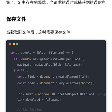
第 1、2 中存在的弊端，当请求错误时或捕获到错误信息
保存文件
当获取到文件后，这时需要保存文件
const
 saveAs = 
(
blob, filename
) =>
 {
if
 (
window
.navigator.msSaveOrOpenBlob) {
    navigator.msSaveBlob(blob, filename);
  } 
else
 {
const
 link = 
document
.createElement(
"a"
);
const
 body = 
document
.querySelector(
"body"
);
    link.href = 
window
.URL.createObjectURL(blob); 
// 创建对
    link.download = filename;
// fix Firefox