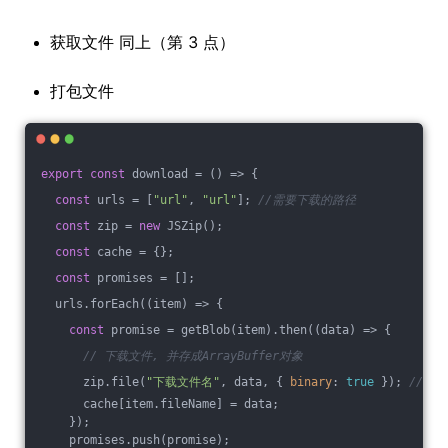
获取文件 同上（第 3 点）
打包文件
export
const
 download = 
()
 =>
 {
const
 urls = [
"url"
, 
"url"
]; 
//需要下载的路径
const
 zip = 
new
 JSZip();
const
 cache = {};
const
 promises = [];
  urls.forEach(
(
item
) =>
 {
const
 promise = getBlob(item).then(
(
data
) =>
 {
// 下载文件, 并存成ArrayBuffer对象
      zip.file(
"下载文件名"
, data, { 
binary
: 
true
 }); 
// 
      cache[item.fileName] = data;
    });
    promises.push(promise);