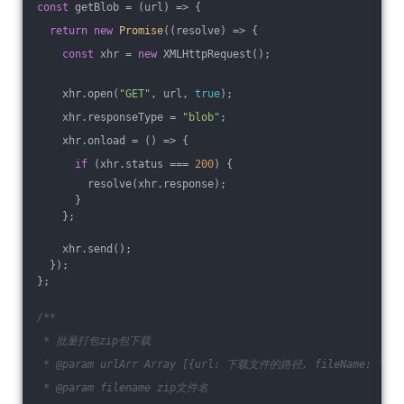
const
 getBlob = 
(
url
) =>
 {
return
new
Promise
(
(
resolve
) =>
 {
const
 xhr = 
new
 XMLHttpRequest();
    xhr.open(
"GET"
, url, 
true
);
    xhr.responseType = 
"blob"
;
    xhr.onload = 
()
 =>
 {
if
 (xhr.status === 
200
) {
        resolve(xhr.response);
      }
    };
    xhr.send();
  });
};
/**
 * 批量打包zip包下载
 * @param urlArr Array [{url: 下载文件的路径, fileName: 
 * @param filename zip文件名